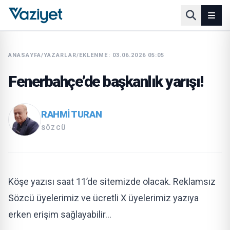
ANASAYFA
/
YAZARLAR
/
EKLENME: 03.06.2026 05:05
Fenerbahçe’de başkanlık yarışı!
RAHMI TURAN
SÖZCÜ
Köşe yazısı saat 11’de sitemizde olacak. Reklamsız
Sözcü üyelerimiz ve ücretli X üyelerimiz yazıya
erken erişim sağlayabilir…