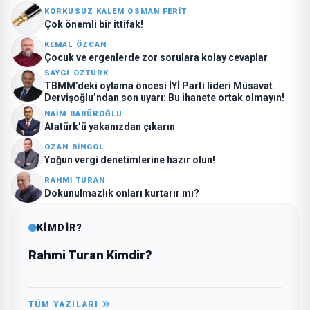
KORKUSUZ KALEM OSMAN FERIT
Çok önemli bir ittifak!
KEMAL ÖZCAN
Çocuk ve ergenlerde zor sorulara kolay cevaplar
SAYGI ÖZTÜRK
TBMM’deki oylama öncesi İYİ Parti lideri Müsavat
Dervişoğlu’ndan son uyarı: Bu ihanete ortak olmayın!
NAIM BABÜROĞLU
Atatürk’ü yakanızdan çıkarın
OZAN BINGÖL
Yoğun vergi denetimlerine hazır olun!
RAHMI TURAN
Dokunulmazlık onları kurtarır mı?
KİMDİR?
Rahmi Turan Kimdir?
TÜM YAZILARI