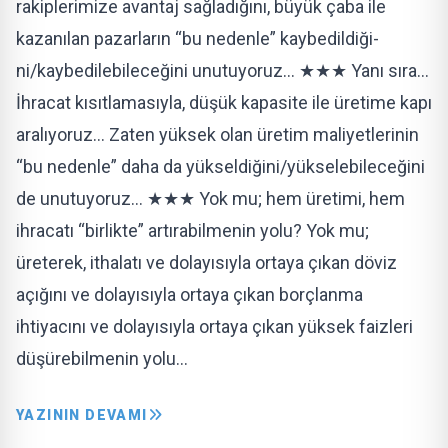
rakiplerimize avantaj sağladığını, büyük çaba ile
kazanı­lan pazarların “bu nedenle” kaybedildiği­
ni/kaybedilebileceğini unutuyoruz… ★★★ Yanı sıra…
İhracat kısıtlamasıyla, düşük kapasite ile üretime kapı
aralıyoruz… Zaten yüksek olan üretim maliyetlerinin
“bu nedenle” daha da yükseldiğini/yükse­lebileceğini
de unutuyoruz… ★★★ Yok mu; hem üretimi, hem
ihracatı “bir­likte” artırabilmenin yolu? Yok mu;
üreterek, ithalatı ve dolayısıy­la ortaya çıkan döviz
açığını ve dolayısıyla ortaya çıkan borçlanma
ihtiyacını ve dola­yısıyla ortaya çıkan yüksek faizleri
düşüre­bilmenin yolu…
YAZININ DEVAMI