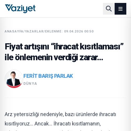
ANASAYFA
/
YAZARLAR
/
EKLENME: 09.04.2026 00:50
Fiyat artışını “ihracat kısıtlaması”
ile önlemenin verdiği zarar…
FERIT BARIŞ PARLAK
DÜNYA
Arz yetersizliği nedeniyle, bazı ürün­lerde ihracatı
kısıtlıyoruz… Ancak… İhracatı kısıtlamanın,