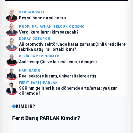
SERDAR PAZI
Beş yıl önce on yıl sonra
PROF. DR. AYHAN SELÇUK ÖZGENÇ
Vergi kurallarını kim yazacak?
KORAY ÖZTOPÇU
AB otomotiv sektöründe karar zamanı:Çinli üreticilere
fabrika satışı mı, ortaklık mı?
BEKIR TAMER GÖKALP
Asıl hesap Çin ve küresel enerji dengesi
NAKI BAKIR
Reel sektöre kısıntı, üniversitelere artış
FERIT BARIŞ PARLAK
SGK’nın gelirleri kısa dönemde arttı/artar; ya uzun
dönemde?
KİMDİR?
Ferit Barış PARLAK Kimdir?