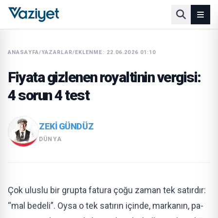
ANASAYFA
/
YAZARLAR
/
EKLENME: 22.06.2026 01:10
Fiyata gizlenen royaltinin vergisi:
4 sorun 4 test
ZEKI GÜNDÜZ
DÜNYA
Çok uluslu bir grupta fatu­ra çoğu zaman tek satır­dır:
“mal bedeli”. Oysa o tek satırın içinde, markanın, pa­