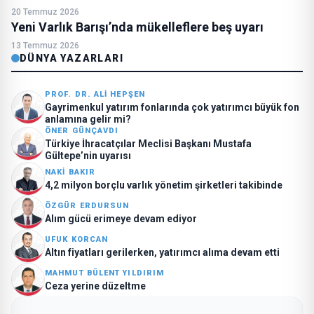
20 Temmuz 2026
Yeni Varlık Barışı’nda mükelleflere beş uyarı
13 Temmuz 2026
DÜNYA YAZARLARI
PROF. DR. ALI HEPŞEN
Gayrimenkul yatırım fonlarında çok yatırımcı büyük fon
anlamına gelir mi?
ÖNER GÜNÇAVDI
Türkiye İhracatçılar Meclisi Başkanı Mustafa
Gültepe’nin uyarısı
NAKI BAKIR
4,2 milyon borçlu varlık yönetim şirketleri takibinde
ÖZGÜR ERDURSUN
Alım gücü erimeye devam ediyor
UFUK KORCAN
Altın fiyatları gerilerken, yatırımcı alıma devam etti
MAHMUT BÜLENT YILDIRIM
Ceza yerine düzeltme