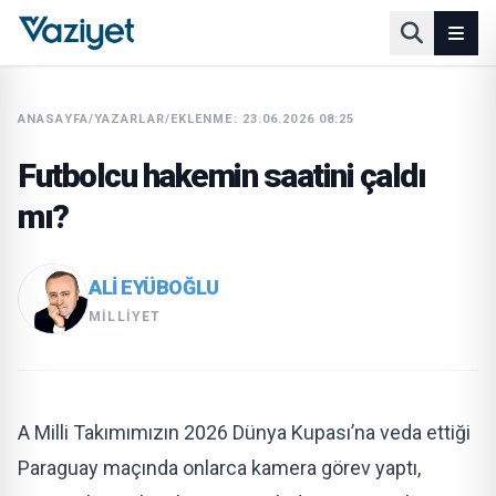
ANASAYFA
/
YAZARLAR
/
EKLENME: 23.06.2026 08:25
Futbolcu hakemin saatini çaldı
mı?
ALI EYÜBOĞLU
MILLIYET
A Milli Takımımızın 2026 Dünya Kupası’na veda ettiği
Paraguay maçında onlarca kamera görev yaptı,