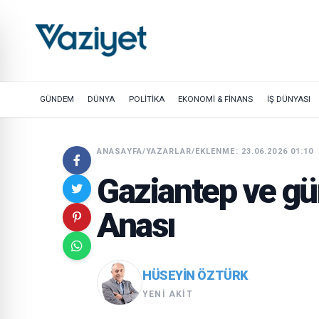
GÜNDEM
DÜNYA
POLİTİKA
EKONOMİ & FİNANS
İŞ DÜNYASI
ANASAYFA
/
YAZARLAR
/
EKLENME: 23.06.2026 01:10
Gaziantep ve 
Anası
HÜSEYIN ÖZTÜRK
YENI AKIT