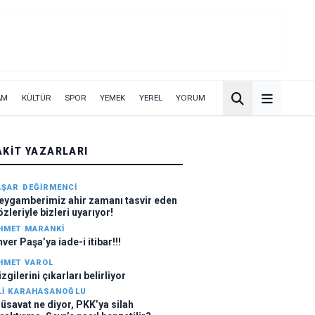
AM
KÜLTÜR
SPOR
YEMEK
YEREL
YORUM
AKIT YAZARLARI
AŞAR DEĞIRMENCI
eygamberimiz ahir zamanı tasvir eden
özleriyle bizleri uyarıyor!
HMET MARANKI
nver Paşa’ya iade-i itibar!!!
HMET VAROL
zgilerini çıkarları belirliyor
LI KARAHASANOĞLU
üsavat ne diyor, PKK’ya silah