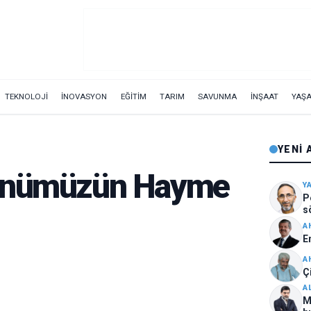
TEKNOLOJİ
İNOVASYON
EĞİTİM
TARIM
SAVUNMA
İNŞAAT
YAŞ
YENI 
günümüzün Hayme
Y
P
s
A
E
A
Çi
A
M