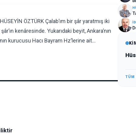
b
H
T
SEYİN ÖZTÜRK Çalab’ım bir şâr yaratmış iki
İ
D
 şâr’ın kenâresinde. Yukarıdaki beyit, Ankara’nın
tının kurucusu Hacı Bayram Hz’lerine ait…
Kİ
Hüs
TÜM
liktir