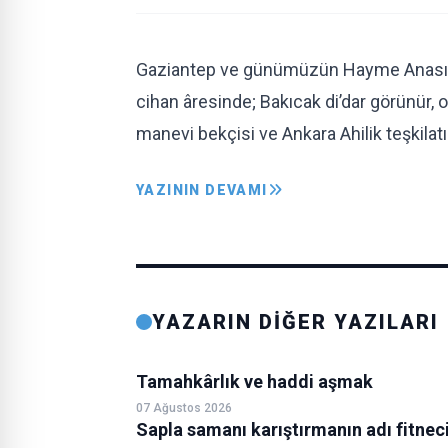
Gaziantep ve günümüzün Hayme AnasıHÜ
cihan âresinde; Bakıcak di’dar görünür, o
manevi bekçisi ve Ankara Ahilik teşkila
YAZININ DEVAMI
YAZARIN DİĞER YAZILARI
Tamahkârlık ve haddi aşmak
07 Ağustos 2026
Sapla samanı karıştırmanın adı fitneci