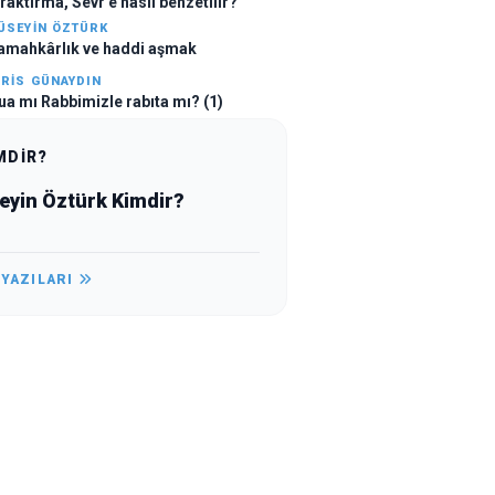
ıraktırma, Sevr’e nasıl benzetilir?
ÜSEYIN ÖZTÜRK
amahkârlık ve haddi aşmak
DRIS GÜNAYDIN
ua mı Rabbimizle rabıta mı? (1)
MDİR?
eyin Öztürk Kimdir?
 YAZILARI