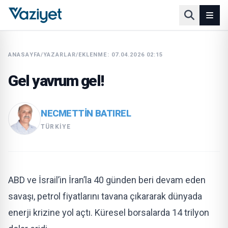
ANASAYFA
/
YAZARLAR
/
EKLENME: 07.04.2026 02:15
Gel yavrum gel!
NECMETTIN BATIREL
TÜRKIYE
ABD ve İsrail’in İran’la 40 günden beri devam eden
savaşı, petrol fiyatlarını tavana çıkararak dünyada
enerji krizine yol açtı. Küresel borsalarda 14 trilyon