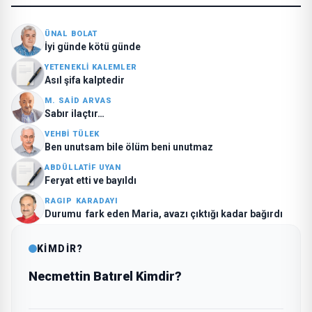
ÜNAL BOLAT
İyi günde kötü günde
YETENEKLI KALEMLER
Asıl şifa kalptedir
M. SAID ARVAS
Sabır ilaçtır…
VEHBI TÜLEK
Ben unutsam bile ölüm beni unutmaz
ABDÜLLATIF UYAN
Feryat etti ve bayıldı
RAGIP KARADAYI
Durumu fark eden Maria, avazı çıktığı kadar bağırdı
KİMDİR?
Necmettin Batırel Kimdir?