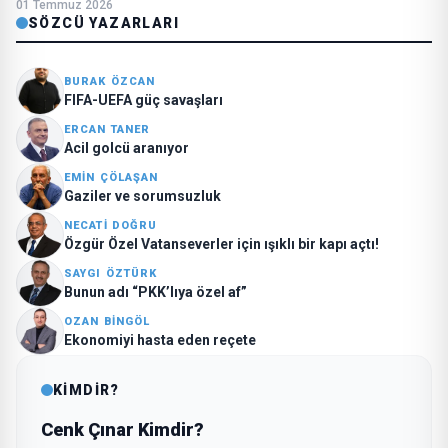
01 Temmuz 2026
SÖZCÜ YAZARLARI
BURAK ÖZCAN
FIFA-UEFA güç savaşları
ERCAN TANER
Acil golcü aranıyor
EMIN ÇÖLAŞAN
Gaziler ve sorumsuzluk
NECATI DOĞRU
Özgür Özel Vatanseverler için ışıklı bir kapı açtı!
SAYGI ÖZTÜRK
Bunun adı “PKK’lıya özel af”
OZAN BINGÖL
Ekonomiyi hasta eden reçete
KİMDİR?
Cenk Çınar Kimdir?