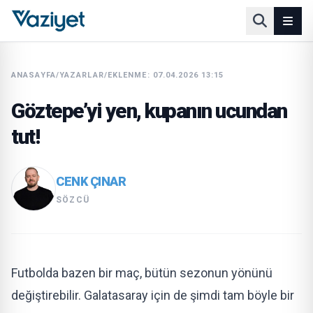
ANASAYFA
/
YAZARLAR
/
EKLENME: 07.04.2026 13:15
Göztepe’yi yen, kupanın ucundan
tut!
CENK ÇINAR
SÖZCÜ
Futbolda bazen bir maç, bütün sezonun yönünü
değiştirebilir. Galatasaray için de şimdi tam böyle bir