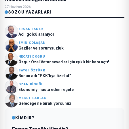
27 Haziran 2026
SÖZCÜ YAZARLARI
ERCAN TANER
Acil golcü aranıyor
EMIN ÇÖLAŞAN
Gaziler ve sorumsuzluk
NECATI DOĞRU
Özgür Özel Vatanseverler için ışıklı bir kapı açtı!
SAYGI ÖZTÜRK
Bunun adı “PKK’lıya özel af”
OZAN BINGÖL
Ekonomiyi hasta eden reçete
MESUT PARLAK
Geleceğe ne bırakıyorsunuz
KİMDİR?