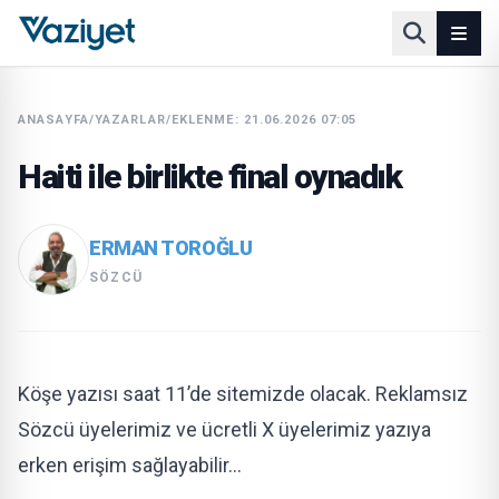
ANASAYFA
/
YAZARLAR
/
EKLENME: 21.06.2026 07:05
Haiti ile birlikte final oynadık
ERMAN TOROĞLU
SÖZCÜ
Köşe yazısı saat 11’de sitemizde olacak. Reklamsız
Sözcü üyelerimiz ve ücretli X üyelerimiz yazıya
erken erişim sağlayabilir…