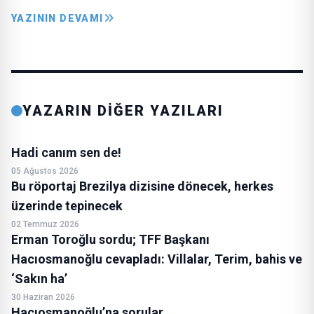
YAZININ DEVAMI
YAZARIN DİĞER YAZILARI
Hadi canım sen de!
05 Ağustos 2026
Bu röportaj Brezilya dizisine dönecek, herkes
üzerinde tepinecek
02 Temmuz 2026
Erman Toroğlu sordu; TFF Başkanı
Hacıosmanoğlu cevapladı: Villalar, Terim, bahis ve
‘Sakın ha’
30 Haziran 2026
Hacıosmanoğlu’na sorular