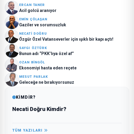
ERCAN TANER
Acil golcü aranıyor
EMIN ÇÖLAŞAN
Gaziler ve sorumsuzluk
NECATI DOĞRU
Özgür Özel Vatanseverler için ışıklı bir kapı açtı!
SAYGI ÖZTÜRK
Bunun adı “PKK’lıya özel af”
OZAN BINGÖL
Ekonomiyi hasta eden reçete
MESUT PARLAK
Geleceğe ne bırakıyorsunuz
KİMDİR?
Necati Doğru Kimdir?
TÜM YAZILARI