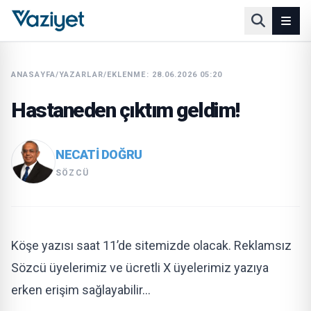
ANASAYFA
/
YAZARLAR
/
EKLENME: 28.06.2026 05:20
Hastaneden çıktım geldim!
NECATI DOĞRU
SÖZCÜ
Köşe yazısı saat 11’de sitemizde olacak. Reklamsız
Sözcü üyelerimiz ve ücretli X üyelerimiz yazıya
erken erişim sağlayabilir…