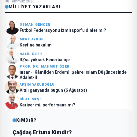
30 Temmuz 2026
MILLIYET YAZARLARI
OSMAN GENÇER
Futbol Federasyonu İzmirspor’u dinler mi?
MERT AYDIN
Keyfine bakalım
HALIL ÖZER
IQ’su yüksek Fenerbahçe
PROF. DR. MAHMUT ÖZER
İnsan-ı Kâmilden Erdemli Şehre: İslam Düşüncesinde
Adalet-II
AFŞIN YAKUBOĞLU
Altılı ganyanda bugün (6 Ağustos)
BILAL MEŞE
Kariyer mi, performans mı?
KİMDİR?
Çağdaş Ertuna Kimdir?