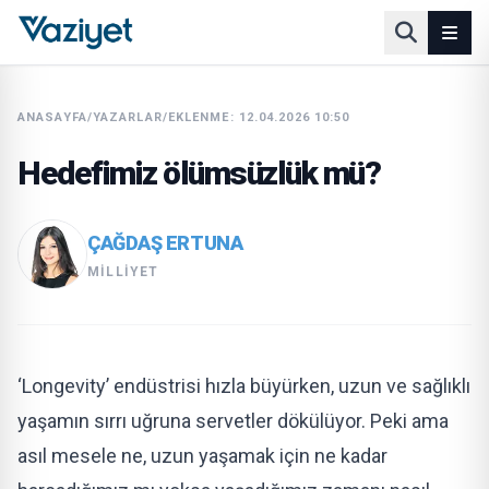
ANASAYFA
/
YAZARLAR
/
EKLENME: 12.04.2026 10:50
Hedefimiz ölümsüzlük mü?
ÇAĞDAŞ ERTUNA
MILLIYET
‘Longevity’ endüstrisi hızla büyürken, uzun ve sağlıklı
yaşamın sırrı uğruna servetler dökülüyor. Peki ama
asıl mesele ne, uzun yaşamak için ne kadar