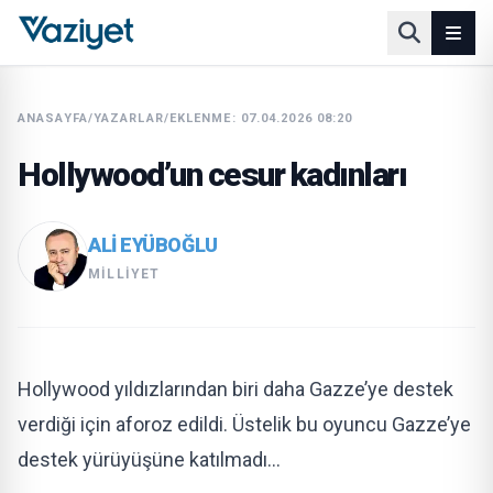
ANASAYFA
/
YAZARLAR
/
EKLENME: 07.04.2026 08:20
Hollywood’un cesur kadınları
ALI EYÜBOĞLU
MILLIYET
Hollywood yıldızlarından biri daha Gazze’ye destek
verdiği için aforoz edildi. Üstelik bu oyuncu Gazze’ye
destek yürüyüşüne katılmadı…