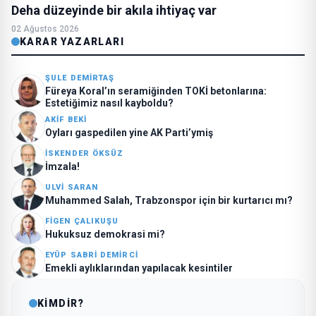
Deha düzeyinde bir akıla ihtiyaç var
02 Ağustos 2026
KARAR YAZARLARI
ŞULE DEMIRTAŞ
Füreya Koral’ın seramiğinden TOKİ betonlarına:
Estetiğimiz nasıl kayboldu?
AKIF BEKI
Oyları gaspedilen yine AK Parti’ymiş
İSKENDER ÖKSÜZ
İmzala!
ULVI SARAN
Muhammed Salah, Trabzonspor için bir kurtarıcı mı?
FIGEN ÇALIKUŞU
Hukuksuz demokrasi mi?
EYÜP SABRI DEMIRCI
Emekli aylıklarından yapılacak kesintiler
KİMDİR?