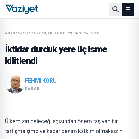
ANASAYFA
/
YAZARLAR
/
EKLENME: 23.06.2026 00:50
İktidar durduk yere üç isme
kilitlendi
FEHMI KORU
KARAR
Ülkemizin geleceği açısından önem taşıyan bir
tartışma şimdiye kadar benim katkım olmaksızın