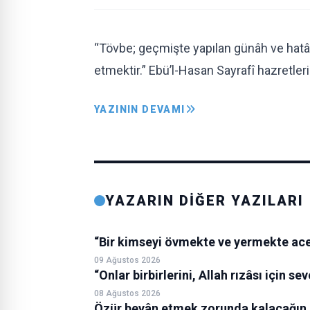
“Tövbe; geçmişte yapılan günâh ve hat
etmektir.” Ebü’l-Hasan Sayrafî hazretler
YAZININ DEVAMI
YAZARIN DİĞER YAZILARI
“Bir kimseyi övmekte ve yermekte ace
09 Ağustos 2026
“Onlar birbirlerini, Allah rızâsı için se
08 Ağustos 2026
Özür beyân etmek zorunda kalacağın 