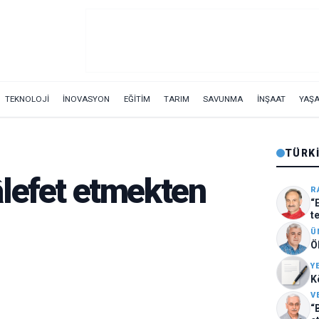
TEKNOLOJİ
İNOVASYON
EĞİTİM
TARIM
SAVUNMA
İNŞAAT
YAŞ
TÜRKI
lefet etmekten
R
“
t
Ü
Ö
Y
K
V
“