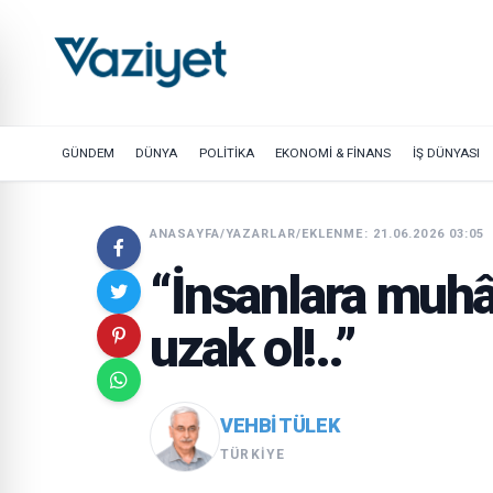
GÜNDEM
DÜNYA
POLİTİKA
EKONOMİ & FİNANS
İŞ DÜNYASI
ANASAYFA
/
YAZARLAR
/
EKLENME: 21.06.2026 03:05
“İnsanlara muhâ
uzak ol!..”
VEHBI TÜLEK
TÜRKIYE