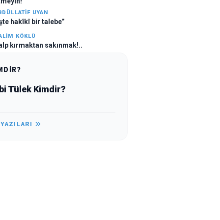
tmeyin!”
BDÜLLATIF UYAN
şte hakîkî bir talebe”
ALIM KÖKLÜ
alp kırmaktan sakınmak!..
MDİR?
bi Tülek Kimdir?
 YAZILARI