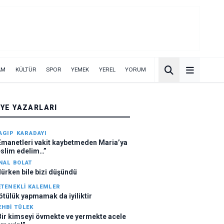
AM
KÜLTÜR
SPOR
YEMEK
YEREL
YORUM
YE YAZARLARI
AGIP KARADAYI
Emanetleri vakit kaybetmeden Maria’ya
eslim edelim…”
NAL BOLAT
lürken bile bizi düşündü
ETENEKLI KALEMLER
ötülük yapmamak da iyiliktir
EHBI TÜLEK
Bir kimseyi övmekte ve yermekte acele