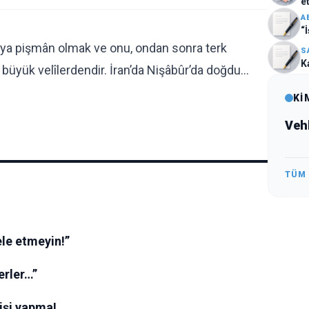
e
A
“İ
âya pişmân olmak ve onu, ondan sonra terk
S
K
i büyük velîlerdendir. İran’da Nişâbûr’da doğdu…
Kİ
Veh
TÜM
le etmeyin!”
verler…”
işi yapma!