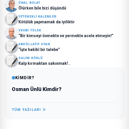
ÜNAL BOLAT
Ölürken bile bizi düşündü
YETENEKLI KALEMLER
Kötülük yapmamak da iyiliktir
VEHBI TÜLEK
“Bir kimseyi övmekte ve yermekte acele etmeyin!”
ABDÜLLATIF UYAN
“İşte hakîkî bir talebe”
SALIM KÖKLÜ
Kalp kırmaktan sakınmak!..
KİMDİR?
Osman Ünlü Kimdir?
TÜM YAZILARI