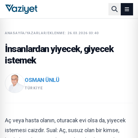
ANASAYFA
/
YAZARLAR
/
EKLENME: 26.03.2026 03:40
İnsanlardan yiyecek, giyecek
istemek
OSMAN ÜNLÜ
TÜRKIYE
Aç veya hasta olanın, oturacak evi olsa da, yiyecek
istemesi caizdir. Sual: Aç, susuz olan bir kimse,