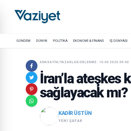
GÜNDEM
DÜNYA
POLİTİKA
EKONOMİ & FİNANS
İŞ DÜNYASI
ANASAYFA
/
YAZARLAR
/
EKLENME: 10.04.2026 09:40
İran’la ateşkes k
sağlayacak mı?
KADIR ÜSTÜN
YENI ŞAFAK