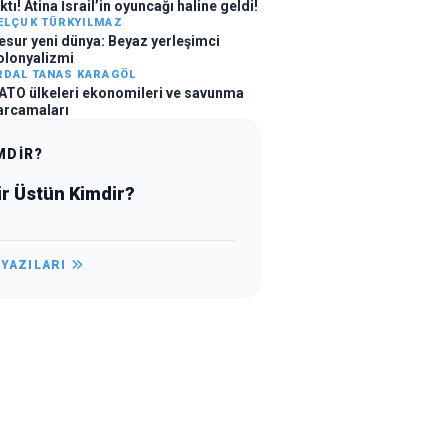
ktı! Atina İsrail’in oyuncağı haline geldi!
ELÇUK TÜRKYILMAZ
esur yeni dünya: Beyaz yerleşimci
olonyalizmi
RDAL TANAS KARAGÖL
ATO ülkeleri ekonomileri ve savunma
arcamaları
MDİR?
ir Üstün Kimdir?
 YAZILARI