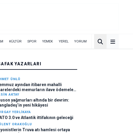
AM
KÜLTÜR
SPOR
YEMEK
YEREL
YORUM
ŞAFAK YAZARLARI
HMET ÜNLÜ
emmuz ayından itibaren mahalli
darelerdeki memurların ilave ödemeleri
ttı
ASIN AKTAY
uson yağmurları altında bir devrim:
angladeş’in yeni hikâyesi
URGAY YERLIKAYA
ATO 3.0 ve Atlantik ittifakının geleceği
ÜLENT ORAKOĞLU
iyonistlerin Truva atı hamlesi ortaya