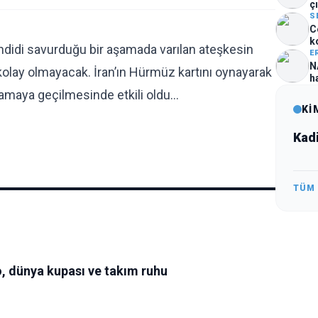
çı
S
C
k
hdidi savurduğu bir aşamada varılan ateşkesin
E
N
kolay olmayacak. İran’ın Hürmüz kartını oynayarak
h
şamaya geçilmesinde etkili oldu…
Kİ
Kad
TÜM
, dünya kupası ve takım ruhu