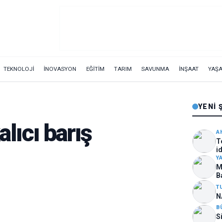
TEKNOLOJİ
İNOVASYON
EĞİTİM
TARIM
SAVUNMA
İNŞAAT
YAŞ
YENI 
alıcı barış
A
T
i
ar
Y
M
B
T
N
B
S