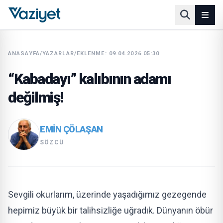
ANASAYFA
/
YAZARLAR
/
EKLENME: 09.04.2026 05:30
“Kabadayı” kalıbının adamı
değilmiş!
EMIN ÇÖLAŞAN
SÖZCÜ
Sevgili okurlarım, üzerinde yaşadığımız gezegende
hepimiz büyük bir talihsizliğe uğradık. Dünyanın öbür