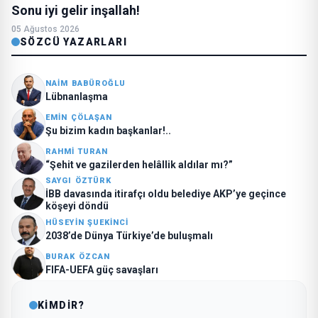
Sonu iyi gelir inşallah!
05 Ağustos 2026
SÖZCÜ YAZARLARI
NAIM BABÜROĞLU
Lübnanlaşma
EMIN ÇÖLAŞAN
Şu bizim kadın başkanlar!..
RAHMI TURAN
“Şehit ve gazilerden helâllik aldılar mı?”
SAYGI ÖZTÜRK
İBB davasında itirafçı oldu belediye AKP’ye geçince
köşeyi döndü
HÜSEYIN ŞUEKINCI
2038’de Dünya Türkiye’de buluşmalı
BURAK ÖZCAN
FIFA-UEFA güç savaşları
KİMDİR?