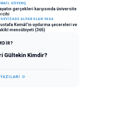
SMAIL GÜVENÇ
ayatın gerçekleri karşısında üniversite
ercihi
ESEVIZADE ALPARSLAN YASA
ustafa Kemâl’in uydurma şecereleri ve
akîkî mensûbiyeti (365)
MDİR?
i Gültekin Kimdir?
 YAZILARI