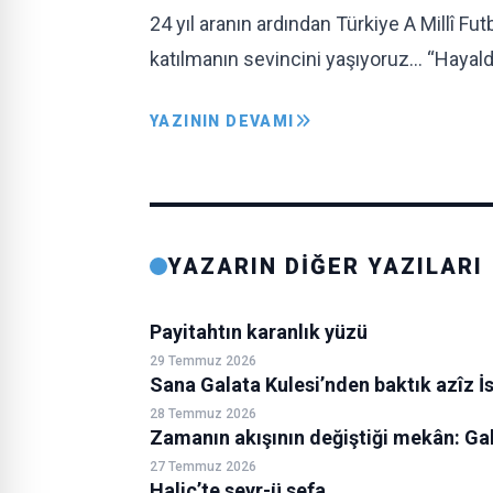
24 yıl aranın ardından Türkiye A Millî F
katılmanın sevincini yaşıyoruz… “Hayald
YAZININ DEVAMI
YAZARIN DİĞER YAZILARI
Payitahtın karanlık yüzü
29 Temmuz 2026
Sana Galata Kulesi’nden baktık azîz İ
28 Temmuz 2026
Zamanın akışının değiştiği mekân: Ga
27 Temmuz 2026
Haliç’te seyr-ü sefa