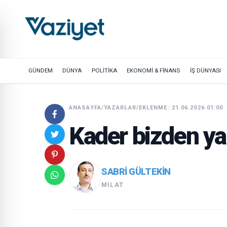
GÜNDEM
DÜNYA
POLİTİKA
EKONOMİ & FİNANS
İŞ DÜNYASI
ANASAYFA
/
YAZARLAR
/
EKLENME: 21.06.2026 01:00
Kader bizden yan
SABRI GÜLTEKIN
MILAT