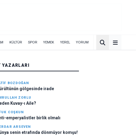
AM
KÜLTÜR
SPOR
YEMEK
YEREL
YORUM
T YAZARLARI
ATIF BOZDOĞAN
ürültünün gölgesinde irade
MRULLAH ZORLU
eden Kuvay-ı Aile?
FUK COŞKUN
nti-emperyalistler birlik olmalı
ERDAR ARSEVEN
ünya senin etrafında dönmüyor komşu!