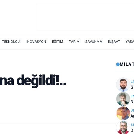
TEKNOLOJİ
İNOVASYON
EĞİTİM
TARIM
SAVUNMA
İNŞAAT
YAŞ
MILA
a değildi!..
L
G
E
N
U
A
S
D