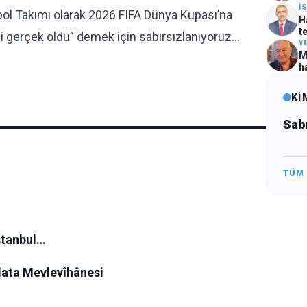
İ
utbol Takımı olarak 2026 FIFA Dünya Kupası’na
H
t
i gerçek oldu” demek için sabırsızlanıyoruz…
Y
M
h
Kİ
Sabr
TÜM
stanbul…
lata Mevlevîhânesi