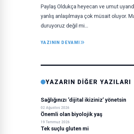
Paylaş Oldukça heyecan ve umut uyandıra
yanlış anlaşılmaya çok müsait oluyor.
duruyoruz değil mi…
YAZININ DEVAMI
YAZARIN DİĞER YAZILARI
Sağlığınızı ‘dijital ikiziniz’ yönetsin
02 Ağustos 2026
Önemli olan biyolojik yaş
19 Temmuz 2026
Tek suçlu gluten mi