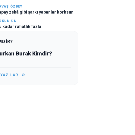
AVAŞ ÖZBEY
apay zekâ gibi şarkı yapanlar korksun
RKUN ÜN
u kadar rahatlık fazla
MDİR?
Furkan Burak Kimdir?
 YAZILARI