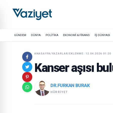
GÜNDEM
DÜNYA
POLİTİKA
EKONOMİ & FİNANS
İŞ DÜNYASI
ANASAYFA
/
YAZARLAR
/
EKLENME: 12.04.2026 01:20
Kanser aşısı bu
DR.FURKAN BURAK
HÜRRIYET