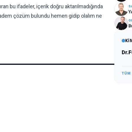
n bu ifadeler, içerik doğru aktarılmadığında
S
Y
 Madem çözüm bulundu hemen gidip olalım ne
O
B
Kİ
Dr.
TÜM