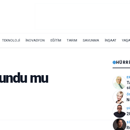
TEKNOLOJİ
İNOVASYON
EĞİTİM
TARIM
SAVUNMA
İNŞAAT
YAŞ
HÜRR
lundu mu
E
T
s
Ö
N
U
2
S
R