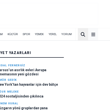
AM
KÜLTÜR
SPOR
YEMEK
YEREL
YORUM
IYET YAZARLARI
RDAL FERNERGIZ
arsus’un asırlık evleri Avrupa
inemasının yeni gözdesi
MÜR GEDİK
ew York’tan hayvanlar için dev bütçe
ĞUR MELEKE
024 nostaljisinden çıkılınca
INEM VURAL
üzgarın yönü gruplardan yana