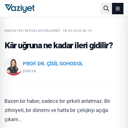
ANASAYFA
/
YAZARLAR
/
EKLENME: 18.04.2026 00:10
Kâr uğruna ne kadar ileri gidilir?
PROF. DR. ÇISIL SOHODOL
DÜNYA
Bazen bir haber, sadece bir şir­keti anlatmaz. Bir
zihniyeti, bir dönemi ve hatta bir çelişkiyi açığa
çıkarır…