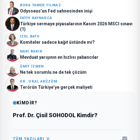
BORA TAMER YILMAZ
Odysseus’un Fed sahnesinden inişi
FATIH KAYNARCA
Türkiye sermaye piyasalarının Kasım 2026 MSCI sınavı
(1)
İZEL BATU
Komiteler sadece kağıt üstünde mi?
NAKI BAKIR
Mevduat yarışının en hızlısı yabancılar
ÜMIT İZMEN
Ne tek sorumlu ne de tek çözüm
DR. URAL AKÜZÜM
Terörün Türkiye’ye gerçek maliyeti
KİMDİR?
Prof. Dr. Çisil SOHODOL Kimdir?
TÜM YAZILARI