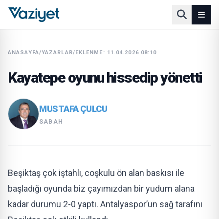
ANASAYFA
/
YAZARLAR
/
EKLENME: 11.04.2026 08:10
Kayatepe oyunu hissedip yönetti
MUSTAFA ÇULCU
SABAH
Beşiktaş çok iştahlı, coşkulu ön alan baskısı ile
başladığı oyunda biz çayımızdan bir yudum alana
kadar durumu 2-0 yaptı. Antalyaspor’un sağ tarafını