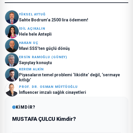
YÜKSEL AYTUĞ
Sahte Bodrum’a 2500 lira ödemem!
İDİL AÇIKALIN
Hele hele Antepli
HAKAN UÇ
Mavi SSS’ten güçlü dönüş
ERSİN RAMOĞLU (GÜNEY)
Sayıştay konuştu
KEREM ALKİN
Piyasaların temel problemi ‘likidite’ değil, ‘sermaye
kıtlığı’
PROF. DR. OSMAN MÜFTÜOĞLU
İnfluencer imzalı sağlık cinayetleri
KİMDİR?
MUSTAFA ÇULCU Kimdir?