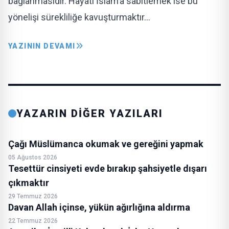
bağlanmasıdır. Hayatı İslam’a sabitlemek ise bu
yönelişi sürekliliğe kavuşturmaktır…
YAZININ DEVAMI
YAZARIN DİĞER YAZILARI
Çağı Müslümanca okumak ve gereğini yapmak
05 Ağustos 2026
Tesettür cinsiyeti evde bırakıp şahsiyetle dışarı
çıkmaktır
29 Temmuz 2026
Davan Allah içinse, yükün ağırlığına aldırma
22 Temmuz 2026