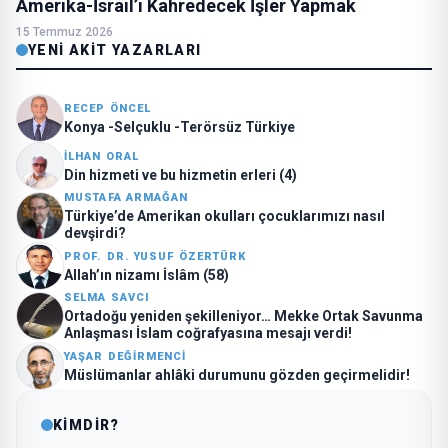
Amerika-İsrail’i Kahredecek İşler Yapmak
15 Temmuz 2026
YENI AKIT YAZARLARI
RECEP ÖNCEL
Konya -Selçuklu -Terörsüz Türkiye
İLHAN ORAL
Din hizmeti ve bu hizmetin erleri (4)
MUSTAFA ARMAĞAN
Türkiye’de Amerikan okulları çocuklarımızı nasıl
devşirdi?
PROF. DR. YUSUF ÖZERTÜRK
Allah’ın nizamı İslâm (58)
SELMA SAVCI
Ortadoğu yeniden şekilleniyor… Mekke Ortak Savunma
Anlaşması İslam coğrafyasına mesajı verdi!
YAŞAR DEĞIRMENCI
Müslümanlar ahlâki durumunu gözden geçirmelidir!
KİMDİR?