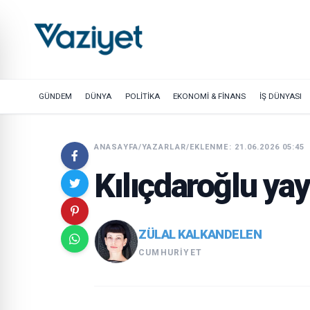
GÜNDEM
DÜNYA
POLİTİKA
EKONOMİ & FİNANS
İŞ DÜNYASI
ANASAYFA
/
YAZARLAR
/
EKLENME: 21.06.2026 05:45
Kılıçdaroğlu yay
ZÜLAL KALKANDELEN
CUMHURIYET