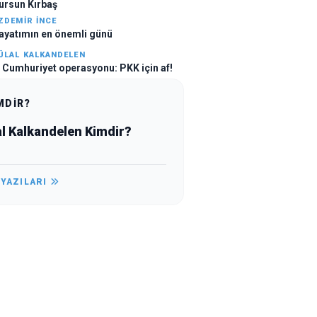
ursun Kırbaş
ZDEMIR İNCE
ayatımın en önemli günü
ÜLAL KALKANDELEN
. Cumhuriyet operasyonu: PKK için af!
MDİR?
al Kalkandelen Kimdir?
 YAZILARI