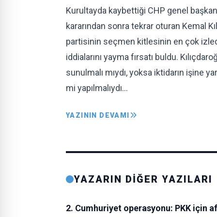
Kurultayda kaybettiği CHP genel başka
kararından sonra tekrar oturan Kemal Kı
partisinin seçmen kitlesinin en çok izled
iddialarını yayma fırsatı buldu. Kılıçdar
sunulmalı mıydı, yoksa iktidarın işine ya
mi yapılmalıydı…
YAZININ DEVAMI
YAZARIN DİĞER YAZILARI
2. Cumhuriyet operasyonu: PKK için af