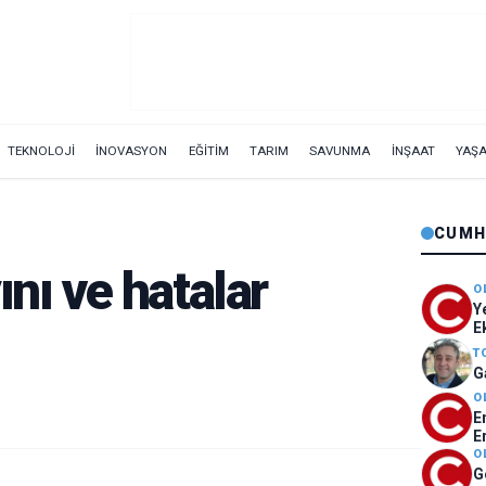
TEKNOLOJİ
İNOVASYON
EĞİTİM
TARIM
SAVUNMA
İNŞAAT
YAŞ
CUMH
ını ve hatalar
O
Y
E
T
G
O
E
E
O
G