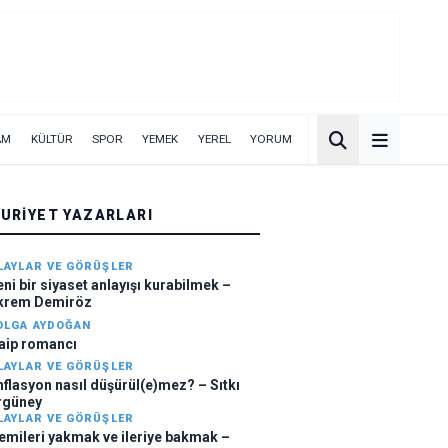
AM
KÜLTÜR
SPOR
YEMEK
YEREL
YORUM
URIYET YAZARLARI
LAYLAR VE GÖRÜŞLER
eni bir siyaset anlayışı kurabilmek –
krem Demiröz
OLGA AYDOĞAN
aip romancı
LAYLAR VE GÖRÜŞLER
nflasyon nasıl düşürül(e)mez? – Sıtkı
rgüney
LAYLAR VE GÖRÜŞLER
emileri yakmak ve ileriye bakmak –