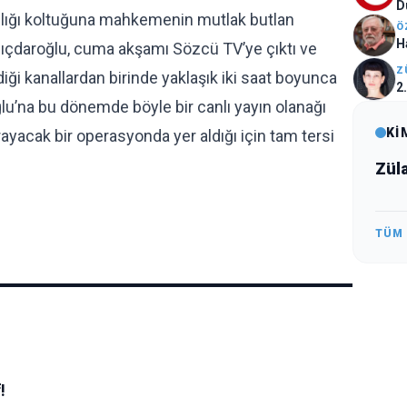
D
nlığı koltuğuna mahkemenin mutlak butlan
Ö
H
lıçdaroğlu, cuma akşamı Sözcü TV’ye çıktı ve
Z
iği kanallardan birinde yaklaşık iki saat boyunca
2
oğlu’na bu dönemde böyle bir canlı yayın olanağı
Kİ
rayacak bir operasyonda yer aldığı için tam tersi
Zül
TÜM
!