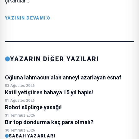
çıkartılar…
YAZININ DEVAMI
YAZARIN DİĞER YAZILARI
Oğluna lahmacun alan anneyi azarlayan esnaf
03 Ağustos 2026
Katil yetiştiren babaya 15 yıl hapis!
01 Ağustos 2026
Robot süpürge yasağı!
31 Temmuz 2026
Bir top dondurma kaç para olmalı?
30 Temmuz 2026
SABAH YAZARLARI