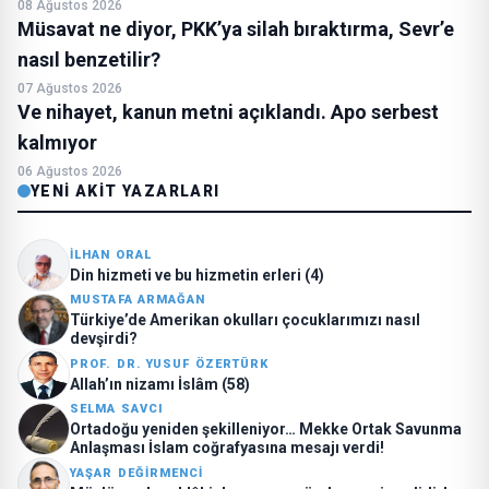
08 Ağustos 2026
Müsavat ne diyor, PKK’ya silah bıraktırma, Sevr’e
nasıl benzetilir?
07 Ağustos 2026
Ve nihayet, kanun metni açıklandı. Apo serbest
kalmıyor
06 Ağustos 2026
YENI AKIT YAZARLARI
İLHAN ORAL
Din hizmeti ve bu hizmetin erleri (4)
MUSTAFA ARMAĞAN
Türkiye’de Amerikan okulları çocuklarımızı nasıl
devşirdi?
PROF. DR. YUSUF ÖZERTÜRK
Allah’ın nizamı İslâm (58)
SELMA SAVCI
Ortadoğu yeniden şekilleniyor… Mekke Ortak Savunma
Anlaşması İslam coğrafyasına mesajı verdi!
YAŞAR DEĞIRMENCI