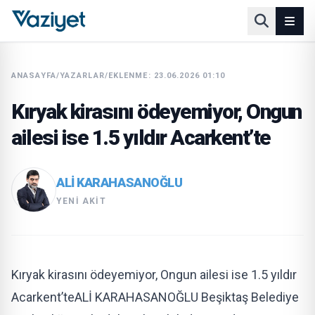
ANASAYFA
/
YAZARLAR
/
EKLENME: 23.06.2026 01:10
Kıryak kirasını ödeyemiyor, Ongun
ailesi ise 1.5 yıldır Acarkent’te
ALI KARAHASANOĞLU
YENI AKIT
Kıryak kirasını ödeyemiyor, Ongun ailesi ise 1.5 yıldır
Acarkent’teALİ KARAHASANOĞLU Beşiktaş Belediye