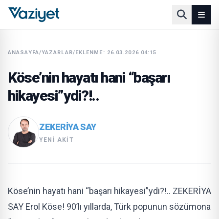
ANASAYFA
/
YAZARLAR
/
EKLENME: 26.03.2026 04:15
Köse’nin hayatı hani “başarı
hikayesi”ydi?!..
ZEKERIYA SAY
YENI AKIT
Köse’nin hayatı hani “başarı hikayesi”ydi?!.. ZEKERİYA
SAY Erol Köse! 90’lı yıllarda, Türk popunun sözümona