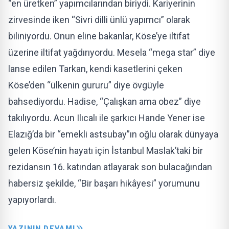
“en üretken” yapımcılarından biriydi. Kariyerinin
zirvesinde iken “Sivri dilli ünlü yapımcı” olarak
biliniyordu. Onun eline bakanlar, Köse’ye iltifat
üzerine iltifat yağdırıyordu. Mesela “mega star” diye
lanse edilen Tarkan, kendi kasetlerini çeken
Köse’den “ülkenin gururu” diye övgüyle
bahsediyordu. Hadise, “Çalışkan ama obez” diye
takılıyordu. Acun Ilıcalı ile şarkıcı Hande Yener ise
Elazığ’da bir “emekli astsubay”ın oğlu olarak dünyaya
gelen Köse’nin hayatı için İstanbul Maslak’taki bir
rezidansın 16. katından atlayarak son bulacağından
habersiz şekilde, “Bir başarı hikâyesi” yorumunu
yapıyorlardı.
YAZININ DEVAMI