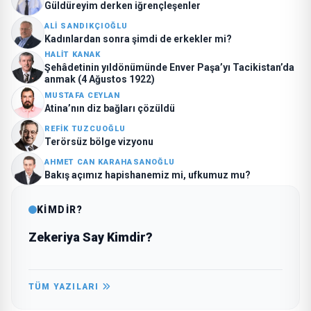
Güldüreyim derken iğrençleşenler
ALI SANDIKÇIOĞLU
Kadınlardan sonra şimdi de erkekler mi?
HALIT KANAK
Şehâdetinin yıldönümünde Enver Paşa’yı Tacikistan’da
anmak (4 Ağustos 1922)
MUSTAFA CEYLAN
Atina’nın diz bağları çözüldü
REFIK TUZCUOĞLU
Terörsüz bölge vizyonu
AHMET CAN KARAHASANOĞLU
Bakış açımız hapishanemiz mi, ufkumuz mu?
KİMDİR?
Zekeriya Say Kimdir?
TÜM YAZILARI