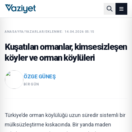
ANASAYFA
/
YAZARLAR
/
EKLENME: 14.04.2026 05:15
Kuşatılan ormanlar, kimsesizleşen
köyler ve orman köylüleri
ÖZGE GÜNEŞ
BIRGÜN
Türkiye’de orman köylülüğü uzun süredir sistemli bir
mülksüzleştirme kıskacında. Bir yanda maden