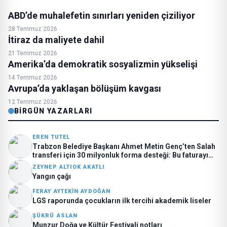
ABD’de muhalefetin sınırları yeniden çiziliyor
28 Temmuz 2026
İtiraz da maliyete dahil
21 Temmuz 2026
Amerika’da demokratik sosyalizmin yükselişi
14 Temmuz 2026
Avrupa’da yaklaşan bölüşüm kavgası
12 Temmuz 2026
BIRGÜN YAZARLARI
EREN TUTEL
Trabzon Belediye Başkanı Ahmet Metin Genç’ten Salah
transferi için 30 milyonluk forma desteği: Bu faturayı
kim ödüyor?
ZEYNEP ALTIOK AKATLI
Yangın çağı
FERAY AYTEKIN AYDOĞAN
LGS raporunda çocukların ilk tercihi akademik liseler
ŞÜKRÜ ASLAN
Munzur Doğa ve Kültür Festivali notları