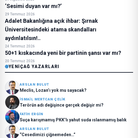
‘Sesimi duyan var mı?’
29 Temmuz 2026
Adalet Bakanlığına açık ihbar: Şırnak
Üniversitesindeki atama skandalları
aydınlatılsın!..
24 Temmuz 2026
50+1 kıskacında yeni bir partinin şansı var mı?
20 Temmuz 2026
YENIÇAĞ YAZARLARI
ARSLAN BULUT
Meclis, Lozan’ı yok mu sayacak?
İSMAIL MERTCAN ÇELİK
Terörün adı değişince gerçek değişir mi?
FATIH ERGİN
Suça karışmamış PKK’lı yahut suda ıslanmamış balık
ARSLAN BULUT
“Cesedimizi çiğnemeden…”