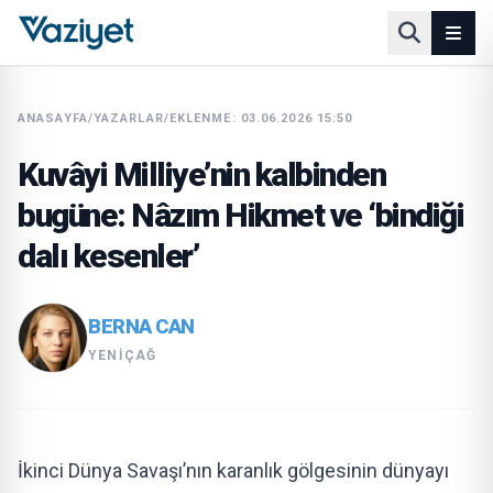
ANASAYFA
/
YAZARLAR
/
EKLENME: 03.06.2026 15:50
Kuvâyi Milliye’nin kalbinden
bugüne: Nâzım Hikmet ve ‘bindiği
dalı kesenler’
BERNA CAN
YENIÇAĞ
İkinci Dünya Savaşı’nın karanlık gölgesinin dünyayı