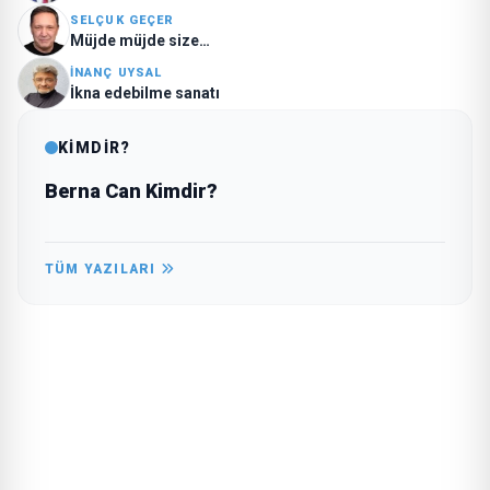
SELÇUK GEÇER
Müjde müjde size…
İNANÇ UYSAL
İkna edebilme sanatı
KİMDİR?
Berna Can Kimdir?
TÜM YAZILARI