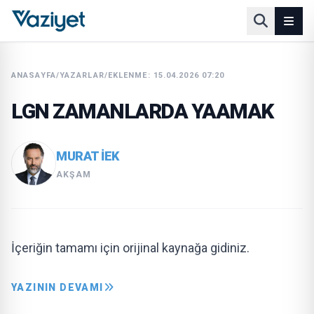
ANASAYFA
/
YAZARLAR
/
EKLENME: 15.04.2026 07:20
LGN ZAMANLARDA YAAMAK
MURAT IEK
AKŞAM
İçeriğin tamamı için orijinal kaynağa gidiniz.
YAZININ DEVAMI