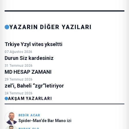
YAZARIN DİĞER YAZILARI
Trkiye Yzyl vites ykseltti
07 Ağustos 2026
Durun Siz kardesiniz
31 Temmuz 2026
MD HESAP ZAMANI
29 Temmuz 2026
zel’i, Baheli “zgr”letiriyor
24 Temmuz 2026
AKŞAM YAZARLARI
BEDIR ACAR
Spider-Man’de Bar Mano izi