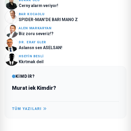
BURAK OLO
Cerny alarm veriyor!
BAR KOCAOLU
SPIDER-MAN’DE BARI MANO Z
ALEN MARKARYAN
Biz zoru severiz!?
DR. ERAY GLER
Aslansn sen ASELSAN!
HSEYIN BESLI
Kkrtmak deil
KİMDİR?
Murat iek Kimdir?
TÜM YAZILARI