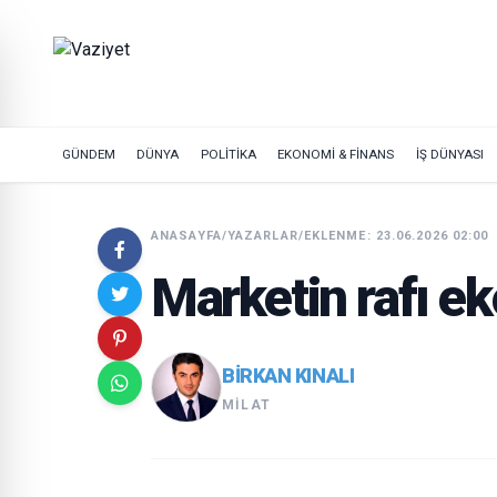
GÜNDEM
DÜNYA
POLİTİKA
EKONOMİ & FİNANS
İŞ DÜNYASI
ANASAYFA
/
YAZARLAR
/
EKLENME: 23.06.2026 02:00
Marketin rafı e
BIRKAN KINALI
MILAT