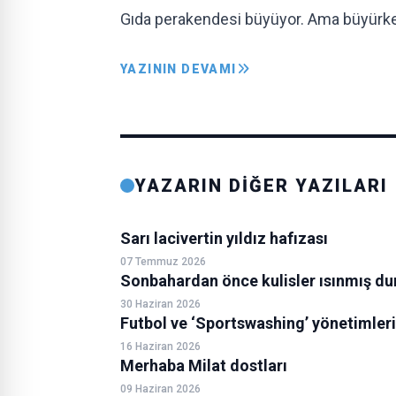
Gıda perakendesi büyüyor. Ama büyürken
YAZININ DEVAMI
YAZARIN DİĞER YAZILARI
Sarı lacivertin yıldız hafızası
07 Temmuz 2026
Sonbahardan önce kulisler ısınmış d
30 Haziran 2026
Futbol ve ‘Sportswashing’ yönetimleri
16 Haziran 2026
Merhaba Milat dostları
09 Haziran 2026