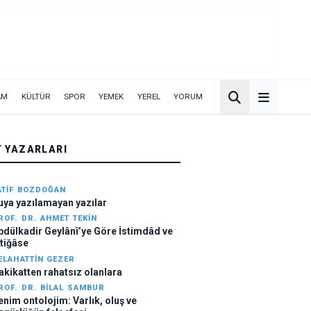
AM
KÜLTÜR
SPOR
YEMEK
YEREL
YORUM
T YAZARLARI
ATIF BOZDOĞAN
uya yazılamayan yazılar
ROF. DR. AHMET TEKIN
bdülkadir Geylânî’ye Göre İstimdâd ve
stiğâse
ELAHATTIN GEZER
akikatten rahatsız olanlara
ROF. DR. BILAL SAMBUR
enim ontolojim: Varlık, oluş ve