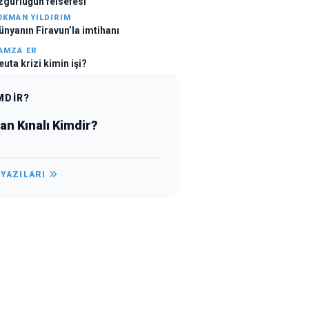
zgürlüğün felsefesi
OKMAN YILDIRIM
ünyanın Firavun’la imtihanı
AMZA ER
euta krizi kimin işi?
MDİR?
an Kınalı Kimdir?
 YAZILARI