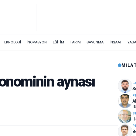
TEKNOLOJİ
İNOVASYON
EĞİTİM
TARIM
SAVUNMA
İNŞAAT
YAŞ
MILA
konominin aynası
L
S
P
A
İ
S
H
P
B