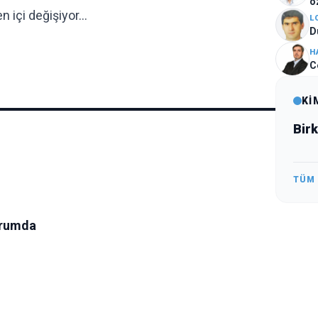
ö
 içi değişiyor…
L
D
H
C
Kİ
Birk
TÜM
urumda