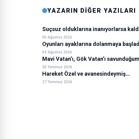
YAZARIN DİĞER YAZILARI
Suçsuz olduklarına inanıyorlarsa kald
06 Ağustos 2026
Oyunları ayaklarına dolanmaya başla
03 Ağustos 2026
Mavi Vatan’ı, Gök Vatan’ı savunduğumu
30 Temmuz 2026
Hareket Özel ve avanesindeymiş…
27 Temmuz 2026