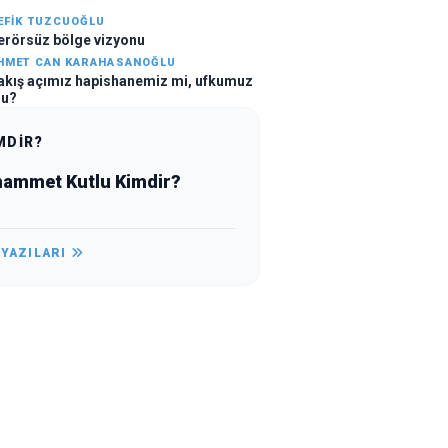
EFIK TUZCUOĞLU
erörsüz bölge vizyonu
HMET CAN KARAHASANOĞLU
akış açımız hapishanemiz mi, ufkumuz
u?
MDİR?
ammet Kutlu Kimdir?
 YAZILARI