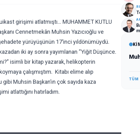
R
T
A
uikast girişimi atlatmıştı… MUHAMMET KUTLU
B
m
 Başkanı Cennetmekân Muhsin Yazıcıoğlu ve
a şehadete yürüyüşünün 17’inci yıldönümüydü.
Kİ
 kazadan iki ay sonra yayımlanan “Yiğit Düşünce.
Muh
?” isimli bir kitap yazarak, helikopterin
koymaya çalışmıştım. Kitabı elime alıp
TÜM
uğu gibi Muhsin Başkan’ın çok sayıda kaza
mi atlattığını hatırladım.