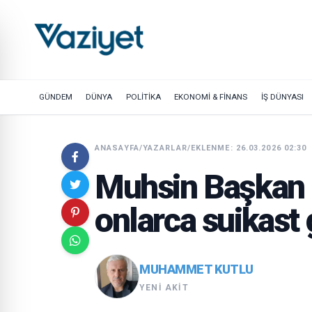
GÜNDEM
DÜNYA
POLİTİKA
EKONOMİ & FİNANS
İŞ DÜNYASI
ANASAYFA
/
YAZARLAR
/
EKLENME: 26.03.2026 02:30
Muhsin Başkan 
onlarca suikast 
MUHAMMET KUTLU
YENI AKIT