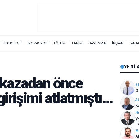
TEKNOLOJİ
İNOVASYON
EĞİTİM
TARIM
SAVUNMA
İNŞAAT
YAŞ
YENI 
kazadan önce
S
G
girişimi atlatmıştı…
A
K
H
Ş
T
M
A