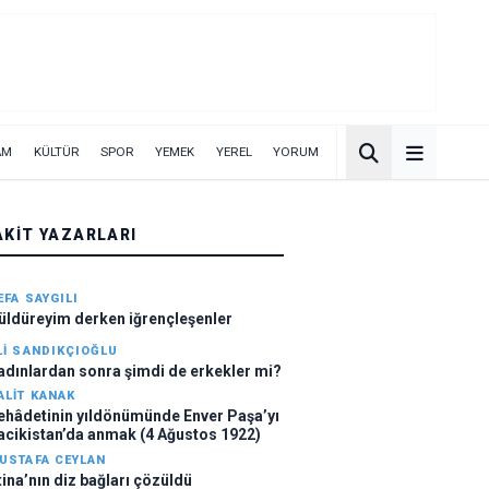
AM
KÜLTÜR
SPOR
YEMEK
YEREL
YORUM
AKIT YAZARLARI
EFA SAYGILI
üldüreyim derken iğrençleşenler
LI SANDIKÇIOĞLU
adınlardan sonra şimdi de erkekler mi?
ALIT KANAK
ehâdetinin yıldönümünde Enver Paşa’yı
acikistan’da anmak (4 Ağustos 1922)
USTAFA CEYLAN
tina’nın diz bağları çözüldü