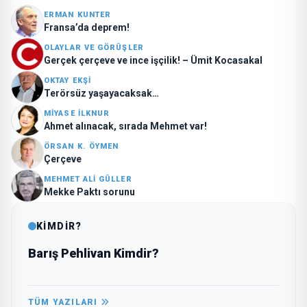
ERMAN KUNTER
Fransa’da deprem!
OLAYLAR VE GÖRÜŞLER
Gerçek çerçeve ve ince işçilik! – Ümit Kocasakal
OKTAY EKŞI
Terörsüz yaşayacaksak…
MIYASE İLKNUR
Ahmet alınacak, sırada Mehmet var!
ÖRSAN K. ÖYMEN
Çerçeve
MEHMET ALI GÜLLER
Mekke Paktı sorunu
KİMDİR?
Barış Pehlivan Kimdir?
TÜM YAZILARI