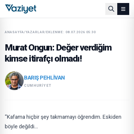
ANASAYFA
/
YAZARLAR
/
EKLENME: 08.07.2026 05:30
Murat Ongun: Değer verdiğim
kimse itirafçı olmadı!
BARIŞ PEHLIVAN
CUMHURIYET
“Kafama hiçbir şey takmamayı öğrendim. Eskiden
böyle değildi…