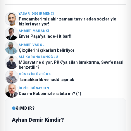
YAŞAR DEĞIRMENCI
Peygamberimiz ahir zamanı tasvir eden sözleriyle
bizleri uyarıyor!
AHMET MARANKI
Enver Paşa’ya iade-i itibar!!!
AHMET VAROL
Çizgilerini çıkarları belirliyor
ALI KARAHASANOĞLU
Müsavat ne diyor, PKK’ya silah bıraktırma, Sevr’e nasıl
benzetilir?
HÜSEYIN ÖZTÜRK
Tamahkârlık ve haddi aşmak
İDRIS GÜNAYDIN
Dua mı Rabbimizle rabıta mı? (1)
KİMDİR?
Ayhan Demir Kimdir?