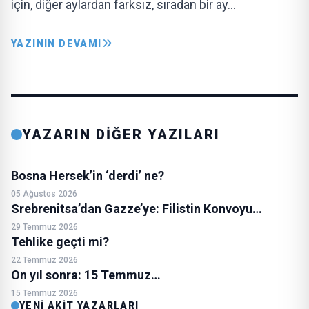
için, diğer aylardan farksız, sıradan bir ay…
YAZININ DEVAMI
YAZARIN DİĞER YAZILARI
Bosna Hersek’in ‘derdi’ ne?
05 Ağustos 2026
Srebrenitsa’dan Gazze’ye: Filistin Konvoyu…
29 Temmuz 2026
Tehlike geçti mi?
22 Temmuz 2026
On yıl sonra: 15 Temmuz…
15 Temmuz 2026
YENI AKIT YAZARLARI