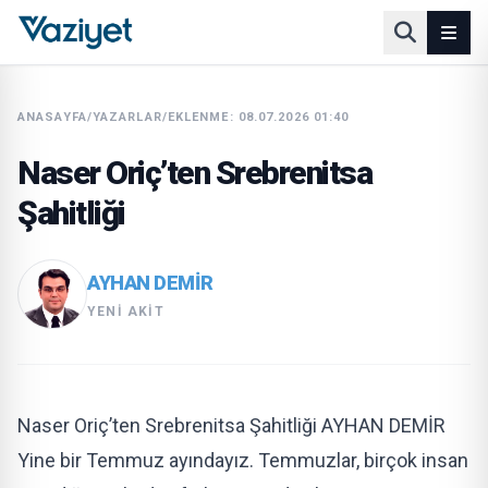
ANASAYFA
/
YAZARLAR
/
EKLENME: 08.07.2026 01:40
Naser Oriç’ten Srebrenitsa
Şahitliği
AYHAN DEMIR
YENI AKIT
Naser Oriç’ten Srebrenitsa Şahitliği AYHAN DEMİR
Yine bir Temmuz ayındayız. Temmuzlar, birçok insan