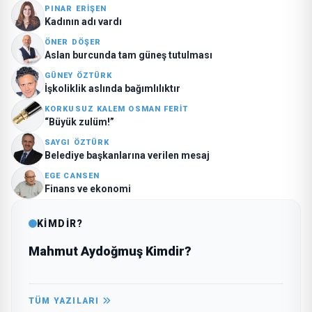
PINAR ERIŞEN
Kadının adı vardı
ÖNER DÖŞER
Aslan burcunda tam güneş tutulması
GÜNEY ÖZTÜRK
İşkoliklik aslında bağımlılıktır
KORKUSUZ KALEM OSMAN FERIT
“Büyük zulüm!”
SAYGI ÖZTÜRK
Belediye başkanlarına verilen mesaj
EGE CANSEN
Finans ve ekonomi
KİMDİR?
Mahmut Aydoğmuş Kimdir?
TÜM YAZILARI