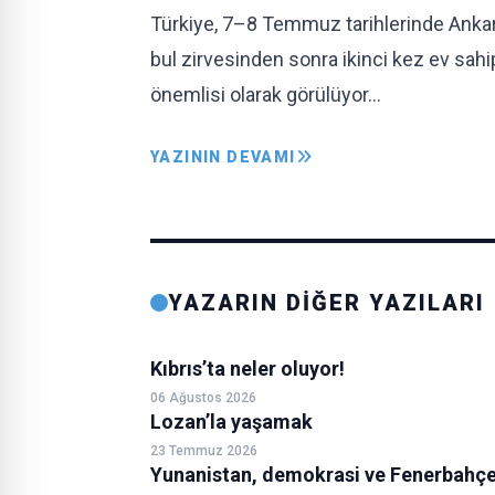
Türkiye, 7–8 Tem­muz tarihlerin­de Ankar
bul zirvesinden son­ra ikinci kez ev sa­hi
önemlisi olarak görü­lüyor…
YAZININ DEVAMI
YAZARIN DİĞER YAZILARI
Kıbrıs’ta neler oluyor!
06 Ağustos 2026
Lozan’la yaşamak
23 Temmuz 2026
Yunanistan, demokrasi ve Fenerbahç