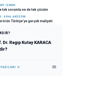
MIT İZMEN
e tek sorumlu ne de tek çözüm
R. URAL AKÜZÜM
erörün Türkiye’ye gerçek maliyeti
MDİR?
f. Dr. Ragıp Kutay KARACA
dir?
 YAZILARI