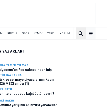
AM
KÜLTÜR
SPOR
YEMEK
YEREL
YORUM
A YAZARLARI
ORA TAMER YILMAZ
dysseus’un Fed sahnesinden inişi
ATIH KAYNARCA
ürkiye sermaye piyasalarının Kasım
026 MSCI sınavı (1)
ZEL BATU
omiteler sadece kağıt üstünde mi?
AKI BAKIR
evduat yarışının en hızlısı yabancılar