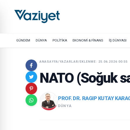
GÜNDEM
DÜNYA
POLİTİKA
EKONOMİ & FİNANS
İŞ DÜNYASI
ANASAYFA
/
YAZARLAR
/
EKLENME: 25.06.2026 00:55
NATO (Soğuk s
PROF. DR. RAGIP KUTAY KARA
DÜNYA