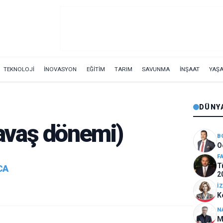
TEKNOLOJİ
İNOVASYON
EĞİTİM
TARIM
SAVUNMA
İNŞAAT
YAŞ
DÜNY
avaş dönemi)
B
O
F
T
CA
2
İ
K
N
M