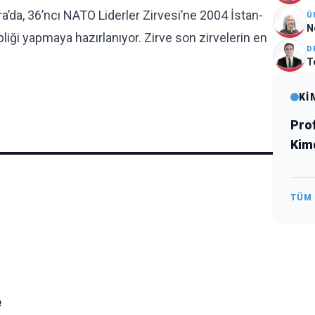
a’da, 36’ncı NATO Liderler Zir­vesi’ne 2004 İstan­
Ü
N
pliği yapmaya hazırlanıyor. Zir­ve son zirvelerin en
D
T
Kİ
Pro
Kim
TÜM
e