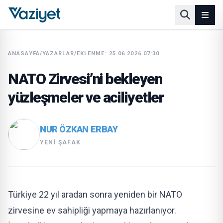
ANASAYFA
/
YAZARLAR
/
EKLENME: 25.06.2026 07:30
NATO Zirvesi’ni bekleyen
yüzleşmeler ve aciliyetler
NUR ÖZKAN ERBAY
YENI ŞAFAK
Türkiye 22 yıl aradan sonra yeniden bir NATO
zirvesine ev sahipliği yapmaya hazırlanıyor.