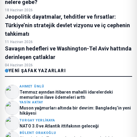
nelere gebe?
18 Haziran 2026
Jeopolitik dayatmalar, tehditler ve fırsatlar:
Türkiye’nin stratejik devlet vizyonu ve iç cephenin
tahkimatı
11 Haziran 2026
Savaşın hedefleri ve Washington-Tel Aviv hattında
derinleşen çatlaklar
04 Haziran 2026
YENI ŞAFAK YAZARLARI
AHMET ÜNLÜ
Temmuz ayından itibaren mahalli idarelerdeki
memurların ilave ödemeleri arttı
YASIN AKTAY
Muson yağmurları altında bir devrim: Bangladeş’in yeni
hikâyesi
TURGAY YERLIKAYA
NATO 3.0 ve Atlantik ittifakının geleceği
BÜLENT ORAKOĞLU