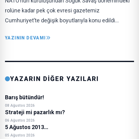
NATO’nun kuruluşundan Soğuk Savaş dönemindeki
rolüne kadar pek çok evresi gazetemiz
Cumhuriyet’te değişik boyutlarıyla konu edildi…
YAZININ DEVAMI
YAZARIN DİĞER YAZILARI
Barış bütündür!
08 Ağustos 2026
Strateji mi pazarlık mı?
06 Ağustos 2026
5 Ağustos 2013…
05 Ağustos 2026