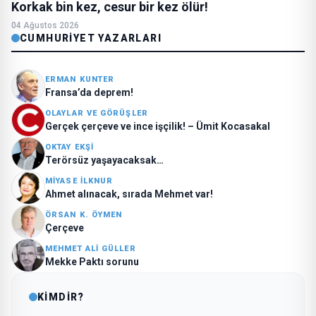
Korkak bin kez, cesur bir kez ölür!
04 Ağustos 2026
CUMHURIYET YAZARLARI
ERMAN KUNTER
Fransa’da deprem!
OLAYLAR VE GÖRÜŞLER
Gerçek çerçeve ve ince işçilik! – Ümit Kocasakal
OKTAY EKŞI
Terörsüz yaşayacaksak…
MIYASE İLKNUR
Ahmet alınacak, sırada Mehmet var!
ÖRSAN K. ÖYMEN
Çerçeve
MEHMET ALI GÜLLER
Mekke Paktı sorunu
KİMDİR?