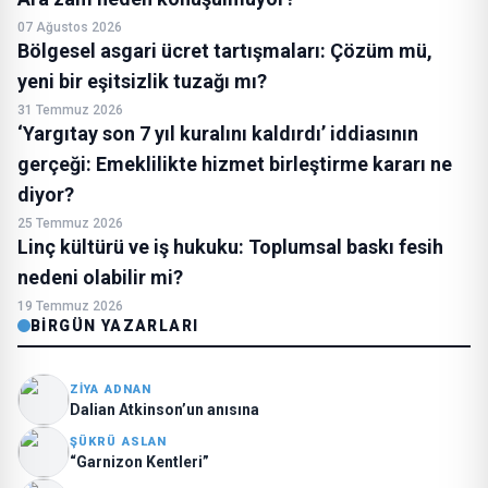
07 Ağustos 2026
Bölgesel asgari ücret tartışmaları: Çözüm mü,
yeni bir eşitsizlik tuzağı mı?
31 Temmuz 2026
‘Yargıtay son 7 yıl kuralını kaldırdı’ iddiasının
gerçeği: Emeklilikte hizmet birleştirme kararı ne
diyor?
25 Temmuz 2026
Linç kültürü ve iş hukuku: Toplumsal baskı fesih
nedeni olabilir mi?
19 Temmuz 2026
BIRGÜN YAZARLARI
ZIYA ADNAN
Dalian Atkinson’un anısına
ŞÜKRÜ ASLAN
“Garnizon Kentleri”