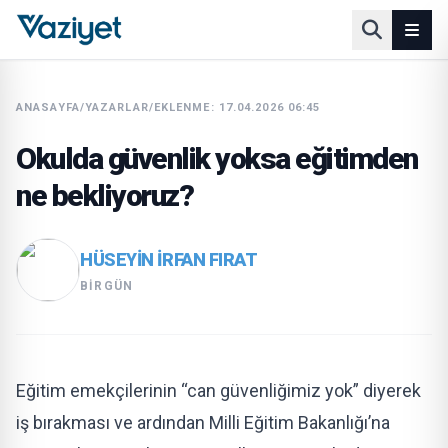
ANASAYFA
/
YAZARLAR
/
EKLENME: 17.04.2026 06:45
Okulda güvenlik yoksa eğitimden
ne bekliyoruz?
HÜSEYIN İRFAN FIRAT
BIRGÜN
Eğitim emekçilerinin “can güvenliğimiz yok” diyerek
iş bırakması ve ardından Milli Eğitim Bakanlığı’na