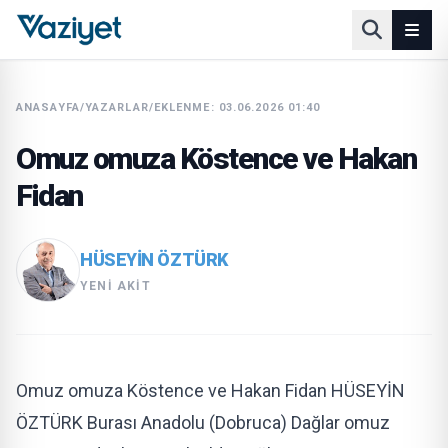
ANASAYFA
/
YAZARLAR
/
EKLENME: 03.06.2026 01:40
Omuz omuza Köstence ve Hakan
Fidan
HÜSEYIN ÖZTÜRK
YENI AKIT
Omuz omuza Köstence ve Hakan Fidan HÜSEYİN
ÖZTÜRK Burası Anadolu (Dobruca) Dağlar omuz