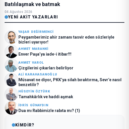
Batılılaşmak ve batmak
04 Ağustos 2026
YENI AKIT YAZARLARI
YAŞAR DEĞIRMENCI
Peygamberimiz ahir zamanı tasvir eden sözleriyle
bizleri uyarıyor!
AHMET MARANKI
Enver Paşa’ya iade-i itibar!!!
AHMET VAROL
Çizgilerini çıkarları belirliyor
ALI KARAHASANOĞLU
Müsavat ne diyor, PKK’ya silah bıraktırma, Sevr’e nasıl
benzetilir?
HÜSEYIN ÖZTÜRK
Tamahkârlık ve haddi aşmak
İDRIS GÜNAYDIN
Dua mı Rabbimizle rabıta mı? (1)
KİMDİR?