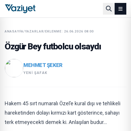
ANASAYFA
/
YAZARLAR
/
EKLENME: 26.06.2026 08:00
Özgür Bey futbolcu olsaydı
MEHMET ŞEKER
YENI ŞAFAK
Hakem 45 sırt numaralı Özel’e kural dışı ve tehlikeli
hareketinden dolayı kırmızı kart gösterince, sahayı
terk etmeyecekti demek ki. Anlaşılan budur…