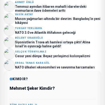
AHMET ÜNLÜ
Temmuz ayından itibaren mahalli idarelerdeki
memurların ilave ödemeleri arttı
YASIN AKTAY
Muson yağmurları altında bir devrim: Bangladeş’in yeni
hikâyesi
TURGAY YERLIKAYA
NATO 3.0 ve Atlantik ittifakının geleceği
BÜLENT ORAKOĞLU
Siyonistlerin Truva atı hamlesi ortaya çıktı! Atina
İsrail’in oyuncağı haline geldi!
SELÇUK TÜRKYILMAZ
Cesur yeni dünya: Beyaz yerleşimci kolonyalizmi
ERDAL TANAS KARAGÖL
NATO ülkeleri ekonomileri ve savunma harcamaları
KİMDİR?
Mehmet Şeker Kimdir?