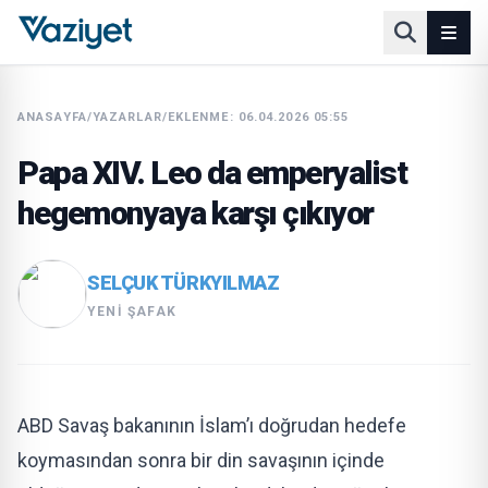
ANASAYFA
/
YAZARLAR
/
EKLENME: 06.04.2026 05:55
Papa XIV. Leo da emperyalist
hegemonyaya karşı çıkıyor
SELÇUK TÜRKYILMAZ
YENI ŞAFAK
ABD Savaş bakanının İslam’ı doğrudan hedefe
koymasından sonra bir din savaşının içinde