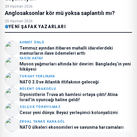
29 Haziran 2026
Anglosaksonlar kör mü yoksa saplantılı mı?
25 Haziran 2026
YENI ŞAFAK YAZARLARI
AHMET ÜNLÜ
Temmuz ayından itibaren mahalli idarelerdeki
memurların ilave ödemeleri arttı
YASIN AKTAY
Muson yağmurları altında bir devrim: Bangladeş’in yeni
hikâyesi
TURGAY YERLIKAYA
NATO 3.0 ve Atlantik ittifakının geleceği
BÜLENT ORAKOĞLU
Siyonistlerin Truva atı hamlesi ortaya çıktı! Atina
İsrail’in oyuncağı haline geldi!
SELÇUK TÜRKYILMAZ
Cesur yeni dünya: Beyaz yerleşimci kolonyalizmi
ERDAL TANAS KARAGÖL
NATO ülkeleri ekonomileri ve savunma harcamaları