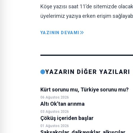
Köşe yazısı saat 11’de sitemizde olacak
üyelerimiz yazıya erken erişim sağlayabi
YAZININ DEVAMI
YAZARIN DİĞER YAZILARI
Kürt sorunu mu, Türkiye sorunu mu?
06 Ağustos 2026
Altı Ok’tan arınma
03 Ağustos 2026
Çöküş içeriden başlar
01 Ağustos 2026
Şakşakçılar, dalkavuklar, alkışçılar