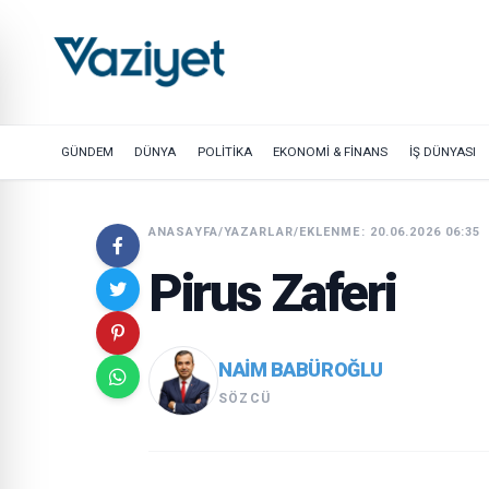
GÜNDEM
DÜNYA
POLİTİKA
EKONOMİ & FİNANS
İŞ DÜNYASI
ANASAYFA
/
YAZARLAR
/
EKLENME: 20.06.2026 06:35
Pirus Zaferi
NAIM BABÜROĞLU
SÖZCÜ