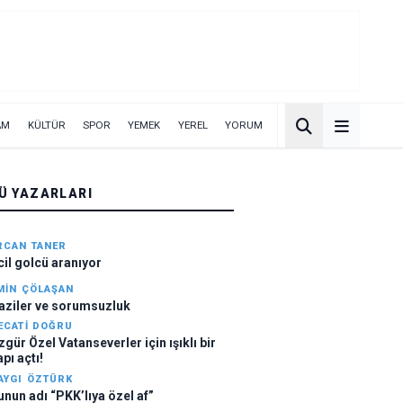
AM
KÜLTÜR
SPOR
YEMEK
YEREL
YORUM
Ü YAZARLARI
RCAN TANER
cil golcü aranıyor
MIN ÇÖLAŞAN
aziler ve sorumsuzluk
ECATI DOĞRU
zgür Özel Vatanseverler için ışıklı bir
pı açtı!
AYGI ÖZTÜRK
unun adı “PKK’lıya özel af”