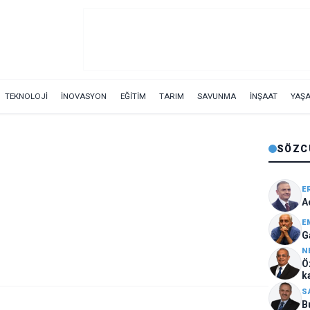
TEKNOLOJİ
İNOVASYON
EĞİTİM
TARIM
SAVUNMA
İNŞAAT
YAŞ
SÖZC
E
A
E
G
N
Ö
ka
S
B