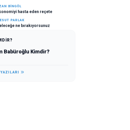
ZAN BINGÖL
konomiyi hasta eden reçete
ESUT PARLAK
eleceğe ne bırakıyorsunuz
MDİR?
m Babüroğlu Kimdir?
 YAZILARI