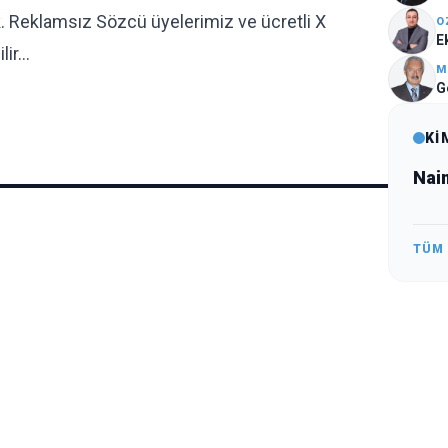
. Reklamsız Sözcü üyelerimiz ve ücretli X
O
E
lir…
M
G
Kİ
Nai
TÜM