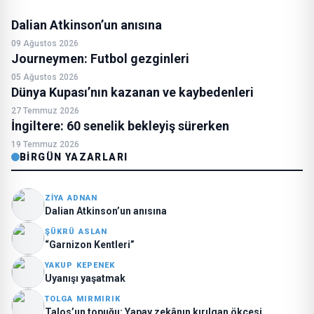
Dalian Atkinson’un anısına
09 Ağustos 2026
Journeymen: Futbol gezginleri
05 Ağustos 2026
Dünya Kupası’nın kazanan ve kaybedenleri
27 Temmuz 2026
İngiltere: 60 senelik bekleyiş sürerken
19 Temmuz 2026
BIRGÜN YAZARLARI
ZIYA ADNAN
Dalian Atkinson’un anısına
ŞÜKRÜ ASLAN
“Garnizon Kentleri”
YAKUP KEPENEK
Uyanışı yaşatmak
TOLGA MIRMIRIK
Talos’un topuğu: Yapay zekânın kırılgan ökçesi