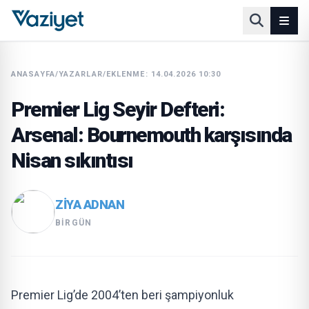
ANASAYFA
/
YAZARLAR
/
EKLENME: 14.04.2026 10:30
Premier Lig Seyir Defteri:
Arsenal: Bournemouth karşısında
Nisan sıkıntısı
ZIYA ADNAN
BIRGÜN
Premier Lig’de 2004’ten beri şampiyonluk