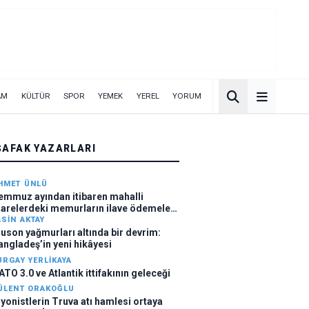
AM
KÜLTÜR
SPOR
YEMEK
YEREL
YORUM
ŞAFAK YAZARLARI
HMET ÜNLÜ
emmuz ayından itibaren mahalli
darelerdeki memurların ilave ödemeleri
ttı
ASIN AKTAY
uson yağmurları altında bir devrim:
angladeş’in yeni hikâyesi
URGAY YERLIKAYA
ATO 3.0 ve Atlantik ittifakının geleceği
ÜLENT ORAKOĞLU
iyonistlerin Truva atı hamlesi ortaya