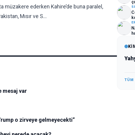
çı
ta müzakere ederken Kahire’de buna paralel,
S
C
Pakistan, Mısır ve S…
k
E
N
h
Kİ
Yah
TÜM
e mesaj var
rump o zirveye gelmeyecekti”
epheyi nerede açacak?