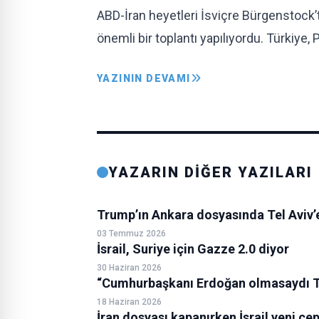
ABD-İran heyetleri İsviçre Bürgenstock’
önemli bir toplantı yapılıyordu. Türkiye, 
YAZININ DEVAMI
YAZARIN DİĞER YAZILARI
Trump’ın Ankara dosyasında Tel Aviv’
03 Temmuz 2026
İsrail, Suriye için Gazze 2.0 diyor
30 Haziran 2026
“Cumhurbaşkanı Erdoğan olmasaydı T
18 Haziran 2026
İran dosyası kapanırken İsrail yeni c