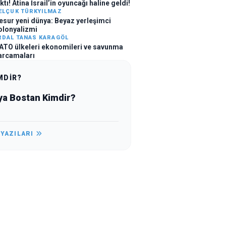
ktı! Atina İsrail’in oyuncağı haline geldi!
ELÇUK TÜRKYILMAZ
esur yeni dünya: Beyaz yerleşimci
olonyalizmi
RDAL TANAS KARAGÖL
ATO ülkeleri ekonomileri ve savunma
arcamaları
MDİR?
ya Bostan Kimdir?
 YAZILARI