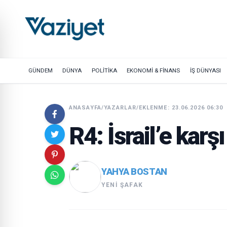
GÜNDEM
DÜNYA
POLİTİKA
EKONOMİ & FİNANS
İŞ DÜNYASI
ANASAYFA
/
YAZARLAR
/
EKLENME: 23.06.2026 06:30
R4: İsrail’e karş
YAHYA BOSTAN
YENI ŞAFAK