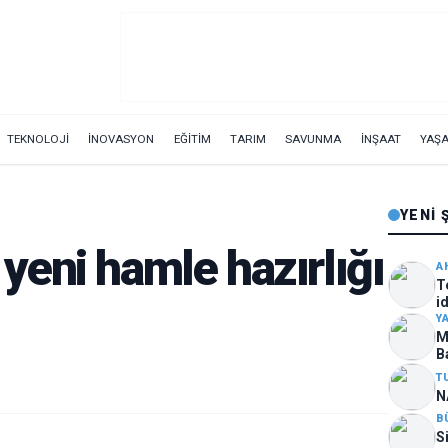
TEKNOLOJİ
İNOVASYON
EĞİTİM
TARIM
SAVUNMA
İNŞAAT
YAŞ
YENI 
ı yeni hamle hazırlığı
A
T
i
ar
Y
M
B
T
N
B
S