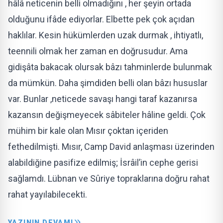
hâlâ neticenin belli olmadığını , her şeyin ortada
olduğunu ifâde ediyorlar. Elbette pek çok açıdan
haklılar. Kesin hükümlerden uzak durmak , ihtiyatlı,
teennili olmak her zaman en doğrusudur. Ama
gidişâta bakacak olursak bâzı tahminlerde bulunmak
da mümkün. Daha şimdiden belli olan bâzı hususlar
var. Bunlar ,neticede savaşı hangi taraf kazanırsa
kazansın değişmeyecek sâbiteler hâline geldi. Çok
mühim bir kale olan Mısır çoktan içeriden
fethedilmişti. Mısır, Camp David anlaşması üzerinden
alabildiğine pasifize edilmiş; İsrâil’in cephe gerisi
sağlamdı. Lübnan ve Sûriye topraklarına doğru rahat
rahat yayılabilecekti.
YAZININ DEVAMI