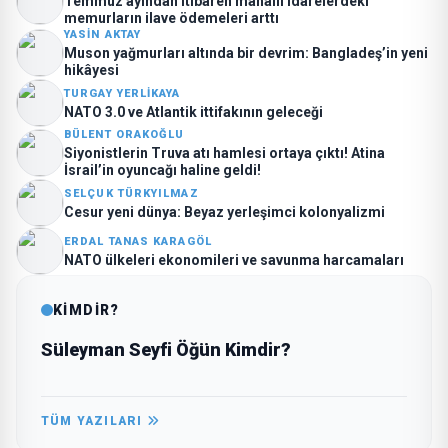
Temmuz ayından itibaren mahalli idarelerdeki
memurların ilave ödemeleri arttı
YASIN AKTAY
Muson yağmurları altında bir devrim: Bangladeş’in yeni
hikâyesi
TURGAY YERLIKAYA
NATO 3.0 ve Atlantik ittifakının geleceği
BÜLENT ORAKOĞLU
Siyonistlerin Truva atı hamlesi ortaya çıktı! Atina
İsrail’in oyuncağı haline geldi!
SELÇUK TÜRKYILMAZ
Cesur yeni dünya: Beyaz yerleşimci kolonyalizmi
ERDAL TANAS KARAGÖL
NATO ülkeleri ekonomileri ve savunma harcamaları
KİMDİR?
Süleyman Seyfi Öğün Kimdir?
TÜM YAZILARI