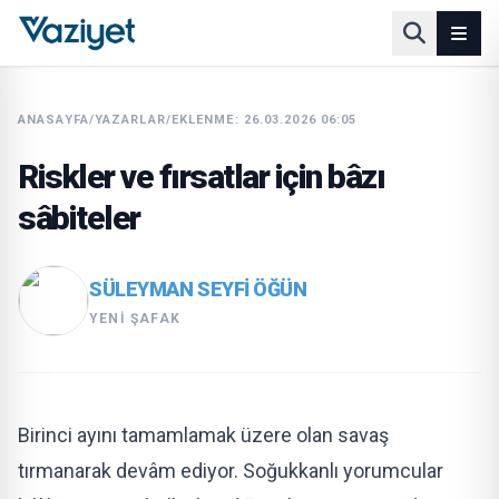
ANASAYFA
/
YAZARLAR
/
EKLENME: 26.03.2026 06:05
Riskler ve fırsatlar için bâzı
sâbiteler
SÜLEYMAN SEYFI ÖĞÜN
YENI ŞAFAK
Birinci ayını tamamlamak üzere olan savaş
tırmanarak devâm ediyor. Soğukkanlı yorumcular