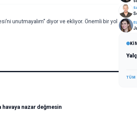
s
S
S
i’ni unutmayalım” diyor ve ekliyor. Önemli bir yol
E
J
Kİ
Yal
TÜM
a havaya nazar değmesin