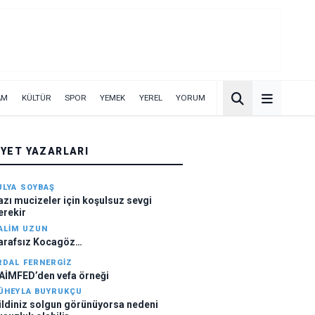
AM
KÜLTÜR
SPOR
YEMEK
YEREL
YORUM
IYET YAZARLARI
ULYA SOYBAŞ
azı mucizeler için koşulsuz sevgi
erekir
ALIM UZUN
arafsız Kocagöz…
RDAL FERNERGIZ
AİMFED’den vefa örneği
ÜHEYLA BUYRUKÇU
ildiniz solgun görünüyorsa nedeni