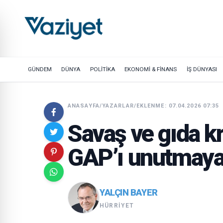
GÜNDEM
DÜNYA
POLİTİKA
EKONOMİ & FİNANS
İŞ DÜNYASI
ANASAYFA
/
YAZARLAR
/
EKLENME: 07.04.2026 07:35
Savaş ve gıda k
GAP’ı unutmaya
YALÇIN BAYER
HÜRRIYET