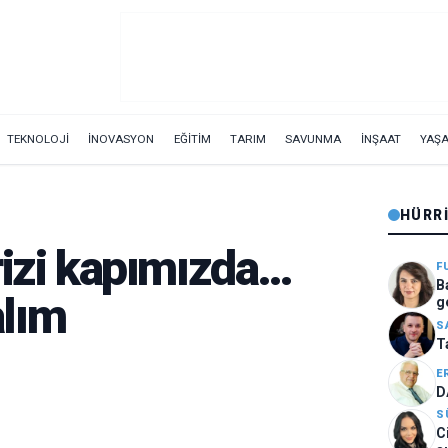
TEKNOLOJİ
İNOVASYON
EĞİTİM
TARIM
SAVUNMA
İNŞAAT
YAŞ
HÜRR
rizi kapımızda…
F
B
lım
g
S
T
E
D
S
C