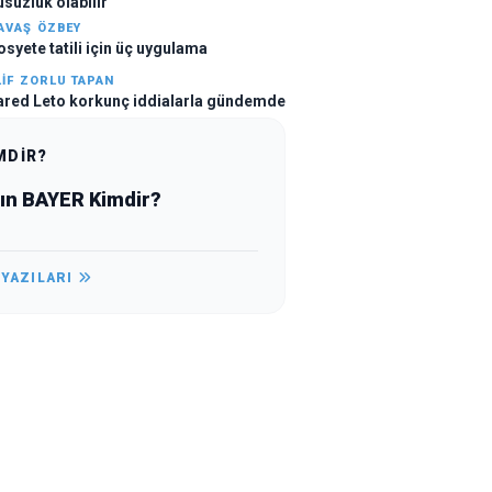
usuzluk olabilir
AVAŞ ÖZBEY
osyete tatili için üç uygulama
LIF ZORLU TAPAN
ared Leto korkunç iddialarla gündemde
MDİR?
çın BAYER Kimdir?
 YAZILARI