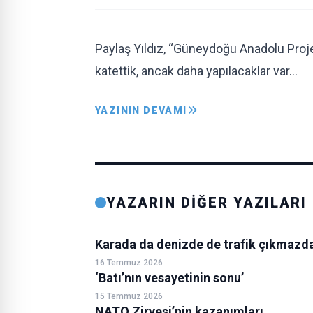
Paylaş Yıldız, “Güneydoğu Anadolu Projes
katettik, ancak daha yapılacaklar var…
YAZININ DEVAMI
YAZARIN DİĞER YAZILARI
Karada da denizde de trafik çıkmazd
16 Temmuz 2026
‘Batı’nın vesayetinin sonu’
15 Temmuz 2026
NATO Zirvesi’nin kazanımları