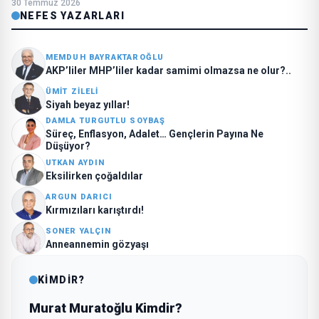
30 Temmuz 2026
NEFES YAZARLARI
MEMDUH BAYRAKTAROĞLU
AKP’liler MHP’liler kadar samimi olmazsa ne olur?..
ÜMIT ZILELI
Siyah beyaz yıllar!
DAMLA TURGUTLU SOYBAŞ
Süreç, Enflasyon, Adalet… Gençlerin Payına Ne
Düşüyor?
UTKAN AYDIN
Eksilirken çoğaldılar
ARGUN DARICI
Kırmızıları karıştırdı!
SONER YALÇIN
Anneannemin gözyaşı
KİMDİR?
Murat Muratoğlu Kimdir?