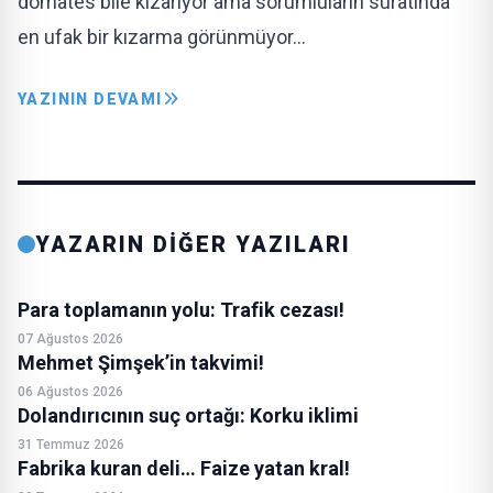
domates bile kızarıyor ama sorumluların suratında
en ufak bir kızarma görünmüyor…
YAZININ DEVAMI
YAZARIN DİĞER YAZILARI
Para toplamanın yolu: Trafik cezası!
07 Ağustos 2026
Mehmet Şimşek’in takvimi!
06 Ağustos 2026
Dolandırıcının suç ortağı: Korku iklimi
31 Temmuz 2026
Fabrika kuran deli… Faize yatan kral!