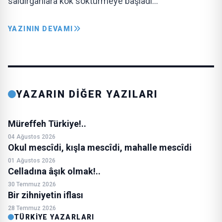
saldırganlara kök söktürmeye başladı…
YAZININ DEVAMI
YAZARIN DİĞER YAZILARI
Müreffeh Türkiye!..
04 Ağustos 2026
Okul mescîdi, kışla mescîdi, mahalle mescîdi
01 Ağustos 2026
Celladına âşık olmak!..
30 Temmuz 2026
Bir zihniyetin iflası
28 Temmuz 2026
TÜRKIYE YAZARLARI