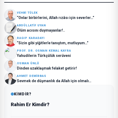
VEHBI TÜLEK
“Onlar birbirlerini, Allah rızâsı için severler…”
ABDÜLLATIF UYAN
Ölüm acısını duymayanlar!..
RAGIP KARADAYI
“Sizin gibi yiğitlerle tanıştım, mutluyum…”
PROF. DR. OSMAN KEMAL KAYRA
Yahudilerin Türkçülük serüveni
OSMAN ÜNLÜ
Dinden uzaklaşmak felaket getirir!
AHMET DEMIRBAS
Sevmek de düşmanlık da Allah için olmalı…
KİMDİR?
Rahim Er Kimdir?