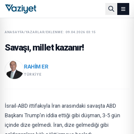
ANASAYFA
/
YAZARLAR
/
EKLENME: 09.04.2026 03:15
Savaşı, millet kazanır!
RAHIM ER
TÜRKIYE
İsrail-ABD ittifakıyla İran arasındaki savaşta ABD
Başkanı Trump’ın iddia ettiği gibi düşman, 3-5 gün
içinde dize gelmedi. İran, dize gelmediği gibi