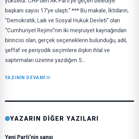
yükseldi. CHP’den AK Parti’ye geçen belediye
başkanı sayısı 17’ye ulaştı.” *** Bu makale, İktidarın,
“Demokratik, Laik ve Sosyal Hukuk Devleti” olan
“Cumhuriyet Rejimi”nin iki meşruiyet kaynağından
birincisi olan, gerçek seçeneklerin bulunduğu, adil,
şeffaf ve periyodik seçimlere ilişkin ihlal ve
saptırmaları üzerine yazdığım 5…
YAZININ DEVAMI
YAZARIN DİĞER YAZILARI
Yeni Parti’nin şansı