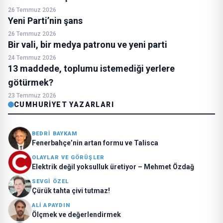
26 Temmuz 2026
Yeni Parti’nin şans
26 Temmuz 2026
Bir vali, bir medya patronu ve yeni parti
24 Temmuz 2026
13 maddede, toplumu istemediği yerlere
götürmek?
23 Temmuz 2026
CUMHURIYET YAZARLARI
BEDRI BAYKAM
Fenerbahçe’nin artan formu ve Talisca
OLAYLAR VE GÖRÜŞLER
Elektrik değil yoksulluk üretiyor – Mehmet Özdağ
SEVGI ÖZEL
Çürük tahta çivi tutmaz!
ALI APAYDIN
Ölçmek ve değerlendirmek