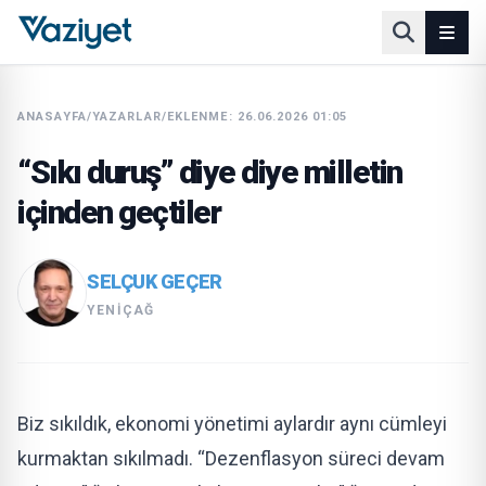
ANASAYFA
/
YAZARLAR
/
EKLENME: 26.06.2026 01:05
“Sıkı duruş” diye diye milletin
içinden geçtiler
SELÇUK GEÇER
YENIÇAĞ
Biz sıkıldık, ekonomi yönetimi aylardır aynı cümleyi
kurmaktan sıkılmadı. “Dezenflasyon süreci devam