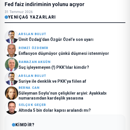
Fed faiz indiriminin yolunu açıyor
31 Temmuz 2026
YENIÇAĞ YAZARLARI
ARSLAN BULUT
Ümit Özdağ’dan Özgür Özel’e son uyarı
REMZI ÖZDEMİR
Enflasyon düşmüyor çünkü düşmesi istenmiyor
RAMAZAN AKGÜN
Suç işleyemeyen (!) PKK’lılar kimdir?
ARSLAN BULUT
Suriye ile denklik ve PKK’ya fiilen af
BERNA CAN
Süleyman Soylu’nun çelişkiler arşivi: Ayakkabı
numarasından kardeşlik yasasına
SELÇUK GEÇER
Altında 5 bin dolar kapısı aralandı mı?
KİMDİR?