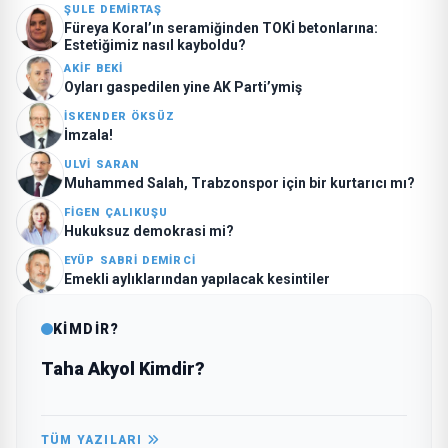
ŞULE DEMIRTAŞ
Füreya Koral’ın seramiğinden TOKİ betonlarına:
Estetiğimiz nasıl kayboldu?
AKIF BEKI
Oyları gaspedilen yine AK Parti’ymiş
İSKENDER ÖKSÜZ
İmzala!
ULVI SARAN
Muhammed Salah, Trabzonspor için bir kurtarıcı mı?
FIGEN ÇALIKUŞU
Hukuksuz demokrasi mi?
EYÜP SABRI DEMIRCI
Emekli aylıklarından yapılacak kesintiler
KİMDİR?
Taha Akyol Kimdir?
TÜM YAZILARI